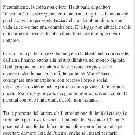
Naturalmente, la colpa non è loro. Haidt parla di genitori
“elicottero”, che sorvegliano costantemente i figli. Lo fanno anche
perché oggi è impensabile lasciare che un bambino di nove anni
vada da solo a fare una commissione. E la legge non aiuta: il rischio
di incorrere in accuse di abbandono di minore è sempre dietro
l’angolo.
Così, da una parte i ragazzi hanno perso la libertà nel mondo reale,
dall’altra l’hanno ottenuta in misura illimitata nel mondo digitale.
Haidt propone una metafora efficace: come reagireste se vi
dicessero che domani vostro figlio parte per Marte? Ecco,
consegnare uno smartphone con accesso libero a social,
messaggistica, videogiochi e pornografia equivale a fare proprio
questo. Ma la maggior parte dei genitori non se ne rende conto. E
parental control e limiti orari, da soli, non bastano.
Tra le proposte dell’autore c’è l’introduzione di limiti di età reali e
verificabili per l’uso dei social. L’attuale divieto sotto i 13 anni è
poco più di una foglia di fico: le piattaforme non fanno nulla per
accertare davvero l’età dell’utente, anche se i mezzi per farlo