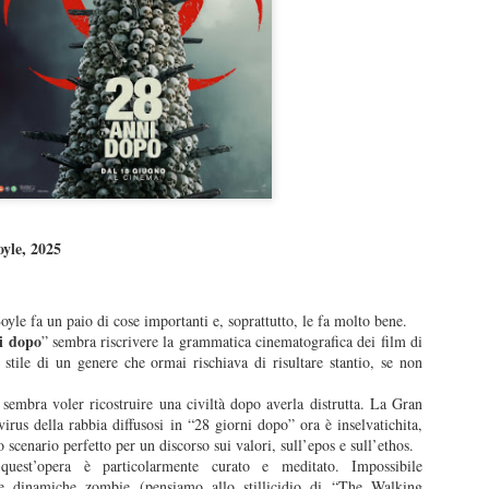
un lavoro che per certi versi non avrebbe stonato nella tr
Sam Raimi. Dopo infinite, rocambolesche avventure, mos
genere, armature futuristiche, viaggi nello spazio e nel 
più ne ha più ne metta, i Marvel Studios aprono forse 
capitolo… tornando all’umano.
Sono i sentimenti difficili la grande, roboante novità di 
lavoro.
yle, 2025
yle fa un paio di cose importanti e, soprattutto, le fa molto bene.
i dopo
” sembra riscrivere la grammatica cinematografica dei film di
stile di un genere che ormai rischiava di risultare stantio, se non
sembra voler ricostruire una civiltà dopo averla distrutta. La Gran
virus della rabbia diffusosi in “28 giorni dopo” ora è inselvatichita,
scenario perfetto per un discorso sui valori, sull’epos e sull’ethos.
quest’opera è particolarmente curato e meditato. Impossibile
ite dinamiche zombie (pensiamo allo stillicidio di “The Walking