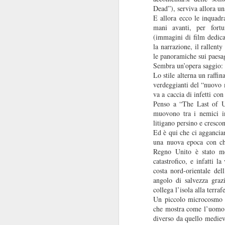
Dead”), serviva allora un
E allora ecco le inquadr
mani avanti, per fortu
(immagini di film dedica
la narrazione, il rallent
le panoramiche sui paesag
I baffi
JUL
Sembra un’opera saggio: 
31
Lo stile alterna un raffin
I baffi, Emmanuel Carrère,
verdeggianti del “nuovo 
1986
va a caccia di infetti co
Penso a “The Last of U
Recensione di Fabio Busi
muovono tra i nemici in
litigano persino e cresc
Non leggete “I baffi” cercando una
Ed è qui che ci aggancia
spiegazione. Ne sareste
una nuova epoca con chia
tremendamente frustrati. Cercate
J
Regno Unito è stato me
invece le incongruenze, la
catastrofico, e infatti l
doppiezza, la perdita di senso.
costa nord-orientale del
Carrère costruisce gran parte del
angolo di salvezza graz
R
romanzo intorno alle sghembe
collega l’isola alla terra
indagini e l’arrovellarsi ossessivo
Un piccolo microcosmo s
Il
del protagonista, e noi siamo con
che mostra come l’uomo d
co
lui a cercare di capire.
diverso da quello medieval
pe