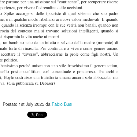
dre partono per una missione sul “continente”, per recuperare risorse
anura” è prima di tutto un percorso umano che prova a ricostruire un
burattini.
perienza, per vivere l’adrenalina delle uccisioni.
nso dell’esistenza. Un film che mostra tantissimo senza dirlo, senza
o Spike accorgersi delle ipocrisie di quel sistema che suo padre
ttolinearlo, attraverso le immagini, le inquadrature.
ne, e in qualche modo ribellarsi ai nuovi valori medievali. E quando
Disclosure Day
UN
, quando la scienza irrompe con le sue verità non banali, quando non
13
erocia del contesto ma si trovano soluzioni intelligenti, quando si
Disclosure Day, Steven Spielberg, 2026
i risparmia la vita anche ai mostri.
, un bambino nato da un’infetta e salvato dalla madre (morente) di
ecensione di Fabio Busi
nale forte di rinascita. Per continuare a vivere come genere umano
accettare il “diverso”, abbracciarne la prole come figli nostri. Un
 magia non c’è stata, tutto appare troppo telefonato. Il ritorno di
te politico.
even Spielberg alla fantascienza schietta, la sua preferita, quella sugli
benissimo perché unisce con uno stile freschissimo il genere action,
ieni, è solo parzialmente riuscito.
ello post-apocalittico, così concettuale e ponderoso. Tra archi e
hi, Boyle costruisce una traiettoria umana ancora solo abbozzata, ma
iva. (Già pubblicata su Debaser)
Kill Bill: The Whole Bloody Affair
UN
1
Kill Bill: The Whole Bloody Affair, Quentin Tarantino, 2004
Postato
1st July 2025
da
Fabio Busi
ecensione di Fabio Busi
durato solo quattro ore e dieci, e un po’ ci sono rimasto male. I siti e
 pagine social parlavano di durate fantozziane: quattro ore e quaranta,
ecento ottanta minuti, diciotto bobine, sei tempi. Niente di tutto