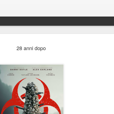
28 anni dopo
Spider-Man: Brand New D
AUG
4
Spider-Man: Brand New Day, Destin Daniel Cret
Recensione di Fabio Busi
Alla fine anche loro si sono arresi. Il modello cinecomic
dominato l’ultimo decennio, mostra ormai evidenti segni
stanchezza e anche gli alfieri di questa ondata sembra
culpa, o qualcosa di simile. Sì, perché il nuovo film di