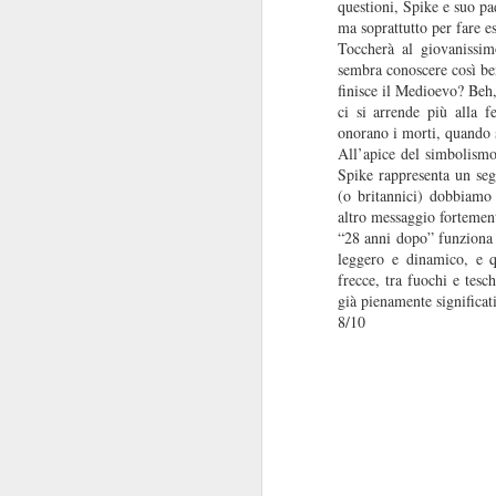
questioni, Spike e suo pa
pi
ma soprattutto per fare es
se
Toccherà al giovanissim
so
sembra conoscere così be
J
finisce il Medioevo? Beh
ci si arrende più alla f
onorano i morti, quando s
All’apice del simbolismo
R
Spike rappresenta un seg
(o britannici) dobbiamo 
La
altro messaggio fortemen
St
“28 anni dopo” funziona 
al
leggero e dinamico, e qu
frecce, tra fuochi e tesc
già pienamente significat
8/10
J
R
È 
le
du