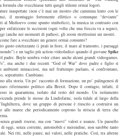
a formula che svecchiasse tutti quegli stilemi ormai logori.
ature inaspettate (non c’è mai un mostro che cammina lento con le
na), il montaggio fortemente ellittico o comunque “deviante”
ti al Medioevo come spunto simbolico), la musica in contrasto con
y per enfatizzare le uccisioni (ogni volta che una freccia va a segno),
gi (anche nei momenti di pathos), gli zoom strettissimi sui mostri.
I convitati di pietra
L'amica geniale
JUL
JUL
come fare a svecchiare un genere ormai consunto?
25
22
ato gusto estetizzante (i prati in fiore, il mare al tramonto, i paesaggi
I convitati di pietra, Michele
L'amica geniale, Elena
Spike
mondo”) e un taglio più action-videoludico quando il giovane
Mari, 2025
Ferrante, 2011-14
n il padre. Boyle sembra voler citare anche alcuni grandi videogames.
s”, ma anche i due recenti “God of War” dove padre e figlio si
Recensione di Fabio Busi
Recensione di Fabio Busi
 ambienti minacciosi, ma nel frattempo parlano, si confrontano,
ono, soprattutto. Cambiano.
Si capisce dopo poche pagine
Ho letto l'ultimo rigo del quarto
mo alla storia. Un po’ racconto di formazione, un po’ palingenesi di
perché “I convitati di pietra” possa
volume, l’ultima pagina di
ro riferimento politico alla Brexit. Dopo il contagio, infatti, il
piacere così tanto. Non è soltanto
milleseicento e più. Quando ho
Le città di pianura
UL
sso in quarantena, isolato dal resto del mondo. Un isolamento
la riffa tra trenta ex compagni di
voltato il foglio e ho visto la carta
15
a vicenda prende le mosse da Lindisfarne, isola tidale al largo della
Le città di pianura, Francesco Sossai, 2025
liceo, non è soltanto il pungolo
bianco sporco, senza più parole,
l’Inghilterra, dove un gruppo di persone è riuscito a costruirsi un
della morte, né la sfida a
mi ha preso una malinconia
ie alle maree che periodicamente coprono la striscia di terra che
ecensione di Fabio Busi
sopravvivere più a lungo degli
tremenda. Quello stesso senso di
ferma.
altri. Nel raccontare circa
vuoto che ti attanaglia quando una
enza grandi risorse, ma con “nuovi” valori e usanze. Un paesello
 giorno dopo, ripenso a Carlobianchi e a Doriano. Mi mancano davvero,
ottant’anni di vita in meno di 160
persona se ne va, esce per
i oggi, senza corrente, automobili e merendine, non sarebbe tanto
me degli amici veri, forse anche di più. Non sono sicuramente
pagine, lo scrittore milanese
sempre dal tuo orizzonte, e non
e. Nei riti, nelle paure, nei valori, nelle pratiche. Così, tra alterne
rfetti, tutt’altro, ma sono sinceri. Il discusso road movie “Le città di
dispone i suoi personaggi come
potrai più sapere nulla di lei.