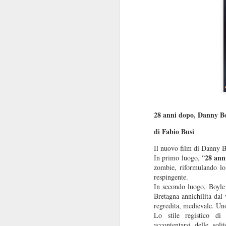
28 anni dopo, Danny Bo
di Fabio Busi
Il nuovo film di Danny Bo
28 ann
In primo luogo, “
zombie, riformulando lo 
respingente.
In secondo luogo, Boyle 
Bretagna annichilita dal 
regredita, medievale. Uno 
Lo stile registico di 
accontentarsi delle sol