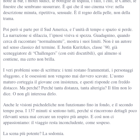
notte al bar, i motel sudici, le bottiglie di tequila, i falli, i culi, le Camel, le
finestre che sembrano sussurrare. È qui che il suo cinema vive: nella
descrizione minuta, ripetitiva, sensuale. È il regno della pelle, non della
trama.
Poi però si parte per il Sud America, e l’unità di tempo e spazio si perde.
La narrazione si sfilaccia, l’ipnosi visiva si spezza. Guadagnino, quando
cerca di raccontare “normalmente”, mostra i suoi limiti. Non è un autore
nel senso classico del termine. E Justin Kuritzkes, classe ’90, già
sceneggiatore di “Challengers” (con esiti discutibili), qui almeno si
contiene, ma certo non brilla.
I veri problemi sono di scrittura: i temi restano frammentati, i personaggi
sfuggono, e le ossessioni non vengono mai davvero scavate. L’uomo
maturo corteggia il giovane con insistenza, e questi risponde con freddo
distacco. Ma perché? Perché tanta distanza, tanta alterigia? Il film non lo
dice. O non gli interessa dirlo.
Anche le visioni psichedeliche non funzionano fino in fondo, e il secondo
tempo pesa. I 137 minuti si sentono tutti, perché si rincorrono dettagli poco
rilevanti senza mai cercare un respiro più ampio. E così non ci
appassioniamo: il viaggio resta inconcludente, come sospeso.
La scena più potente? La sodomia.