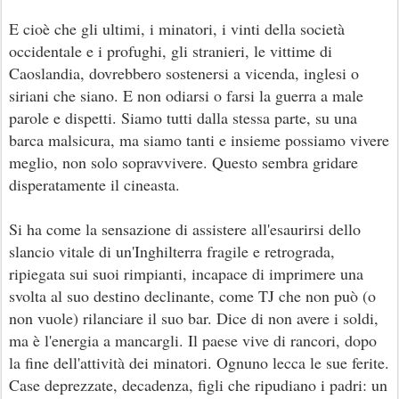
E cioè che gli ultimi, i minatori, i vinti della società
occidentale e i profughi, gli stranieri, le vittime di
Caoslandia, dovrebbero sostenersi a vicenda, inglesi o
siriani che siano. E non odiarsi o farsi la guerra a male
parole e dispetti. Siamo tutti dalla stessa parte, su una
barca malsicura, ma siamo tanti e insieme possiamo vivere
meglio, non solo sopravvivere. Questo sembra gridare
disperatamente il cineasta.
Si ha come la sensazione di assistere all'esaurirsi dello
slancio vitale di un'Inghilterra fragile e retrograda,
ripiegata sui suoi rimpianti, incapace di imprimere una
svolta al suo destino declinante, come TJ che non può (o
non vuole) rilanciare il suo bar. Dice di non avere i soldi,
ma è l'energia a mancargli. Il paese vive di rancori, dopo
la fine dell'attività dei minatori. Ognuno lecca le sue ferite.
Case deprezzate, decadenza, figli che ripudiano i padri: un