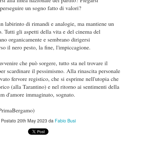
si alla linea nazionale del partito? Piegarsi
anura” è prima di tutto un percorso umano che prova a ricostruire un
burattini.
erseguire un sogno fatto di valori?
nso dell’esistenza. Un film che mostra tantissimo senza dirlo, senza
ttolinearlo, attraverso le immagini, le inquadrature.
un labirinto di rimandi e analogie, ma mantiene un
Disclosure Day
UN
13
. Tutti gli aspetti della vita e del cinema del
Disclosure Day, Steven Spielberg, 2026
ano organicamente e sembrano dirigersi
ecensione di Fabio Busi
o il nero pesto, la fine, l'impiccagione.
 magia non c’è stata, tutto appare troppo telefonato. Il ritorno di
even Spielberg alla fantascienza schietta, la sua preferita, quella sugli
avvenire che può sorgere, tutto sta nel trovare il
ieni, è solo parzialmente riuscito.
per scardinare il pessimismo. Alla rinascita personale
vato fervore registico, che si esprime nell'utopia che
orico (alla Tarantino) e nel ritorno ai sentimenti della
film d'amore immaginato, sognato.
Kill Bill: The Whole Bloody Affair
UN
1
Kill Bill: The Whole Bloody Affair, Quentin Tarantino, 2004
 PrimaBergamo)
ecensione di Fabio Busi
Postato
20th May 2023
da
Fabio Busi
durato solo quattro ore e dieci, e un po’ ci sono rimasto male. I siti e
 pagine social parlavano di durate fantozziane: quattro ore e quaranta,
ecento ottanta minuti, diciotto bobine, sei tempi. Niente di tutto