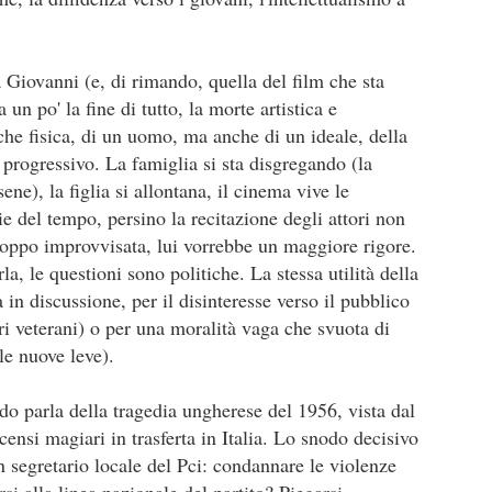
a Giovanni (e, di rimando, quella del film che sta
 un po' la fine di tutto, la morte artistica e
che fisica, di un uomo, ma anche di un ideale, della
I convitati di pietra
L'amica geniale
JUL
JUL
 progressivo. La famiglia si sta disgregando (la
25
22
I convitati di pietra, Michele
L'amica geniale, Elena
ne), la figlia si allontana, il cinema vive le
Mari, 2025
Ferrante, 2011-14
ie del tempo, persino la recitazione degli attori non
Recensione di Fabio Busi
Recensione di Fabio Busi
troppo improvvisata, lui vorrebbe un maggiore rigore.
a, le questioni sono politiche. La stessa utilità della
Si capisce dopo poche pagine
Ho letto l'ultimo rigo del quarto
perché “I convitati di pietra” possa
volume, l’ultima pagina di
 in discussione, per il disinteresse verso il pubblico
piacere così tanto. Non è soltanto
milleseicento e più. Quando ho
Le città di pianura
ri veterani) o per una moralità vaga che svuota di
UL
la riffa tra trenta ex compagni di
voltato il foglio e ho visto la carta
15
le nuove leve).
Le città di pianura, Francesco Sossai, 2025
liceo, non è soltanto il pungolo
bianco sporco, senza più parole,
della morte, né la sfida a
mi ha preso una malinconia
ecensione di Fabio Busi
sopravvivere più a lungo degli
tremenda. Quello stesso senso di
ndo parla della tragedia ungherese del 1956, vista dal
altri. Nel raccontare circa
vuoto che ti attanaglia quando una
rcensi magiari in trasferta in Italia. Lo snodo decisivo
 giorno dopo, ripenso a Carlobianchi e a Doriano. Mi mancano davvero,
ottant’anni di vita in meno di 160
persona se ne va, esce per
me degli amici veri, forse anche di più. Non sono sicuramente
pagine, lo scrittore milanese
sempre dal tuo orizzonte, e non
un segretario locale del Pci: condannare le violenze
rfetti, tutt’altro, ma sono sinceri. Il discusso road movie “Le città di
dispone i suoi personaggi come
potrai più sapere nulla di lei.