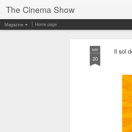
The Cinema Show
Magazine
Home page
Il sol 
MAY
20