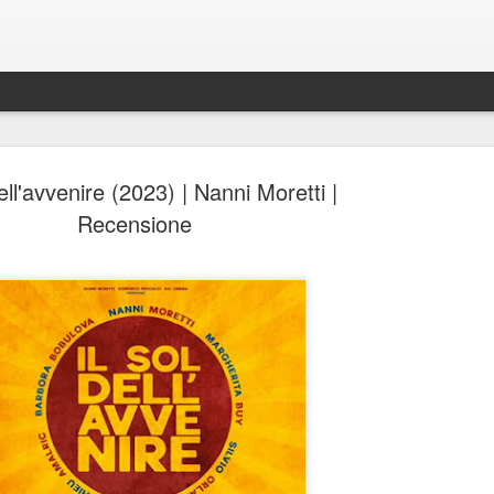
dell'avvenire (2023) | Nanni Moretti |
Recensione
Spider-Man: Brand New D
AUG
4
Spider-Man: Brand New Day, Destin Daniel Cret
Recensione di Fabio Busi
Alla fine anche loro si sono arresi. Il modello cinecomic
dominato l’ultimo decennio, mostra ormai evidenti segni
stanchezza e anche gli alfieri di questa ondata sembra
culpa, o qualcosa di simile. Sì, perché il nuovo film di