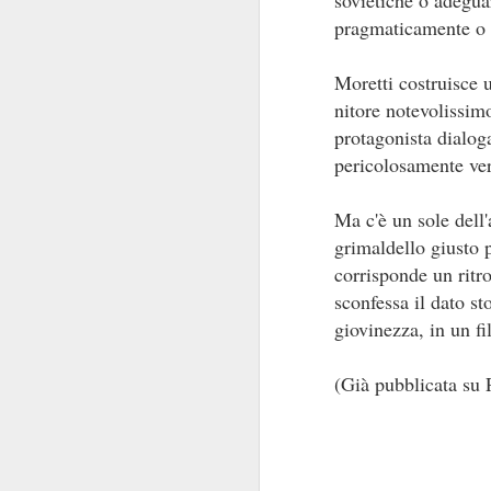
sovietiche o adeguar
pi
pragmaticamente o p
se
so
Moretti costruisce 
J
nitore notevolissimo
protagonista dialog
R
pericolosamente vers
La
St
Ma c'è un sole dell'
al
grimaldello giusto 
corrisponde un ritro
sconfessa il dato st
giovinezza, in un 
J
(Già pubblicata su
R
È 
le
du