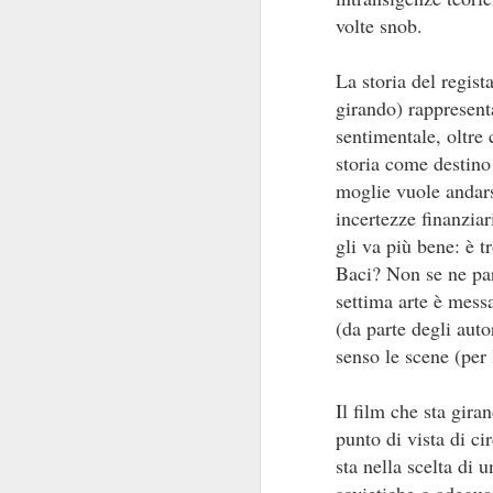
volte snob.
La storia del regist
girando) rappresenta
sentimentale, oltre 
I baffi
JUL
storia come destino
31
I baffi, Emmanuel Carrère,
moglie vuole andarse
1986
incertezze finanziar
Recensione di Fabio Busi
gli va più bene: è 
Baci? Non se ne parl
Non leggete “I baffi” cercando una
spiegazione. Ne sareste
settima arte è messa
tremendamente frustrati. Cercate
(da parte degli auto
J
invece le incongruenze, la
senso le scene (per 
doppiezza, la perdita di senso.
Carrère costruisce gran parte del
R
romanzo intorno alle sghembe
Il film che sta gira
indagini e l’arrovellarsi ossessivo
punto di vista di ci
Il
del protagonista, e noi siamo con
co
lui a cercare di capire.
sta nella scelta di 
pe