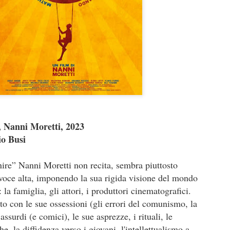
un lavoro che per certi versi non avrebbe stonato nella tr
Sam Raimi. Dopo infinite, rocambolesche avventure, mos
genere, armature futuristiche, viaggi nello spazio e nel 
più ne ha più ne metta, i Marvel Studios aprono forse 
capitolo… tornando all’umano.
Sono i sentimenti difficili la grande, roboante novità di 
lavoro.
e, Nanni Moretti, 2023
io Busi
enire” Nanni Moretti non recita, sembra piuttosto
voce alta, imponendo la sua rigida visione del mondo
: la famiglia, gli attori, i produttori cinematografici.
to con le sue ossessioni (gli errori del comunismo, la
c assurdi (e comici), le sue asprezze, i rituali, le
he, la diffidenza verso i giovani, l'intellettualismo a