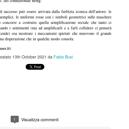
e
, del connazionale Bong.
anura” è prima di tutto un percorso umano che prova a ricostruire un
burattini.
nso dell’esistenza. Un film che mostra tantissimo senza dirlo, senza
il successo può essere arrivata dalla furbizia iconica dell'autore: le
ttolinearlo, attraverso le immagini, le inquadrature.
 semplici, le uniformi rosse con i simboli geometrici sulle maschere
Disclosure Day
UN
o concorre a costruire quella semplificazione sociale che tanto ci
13
zzando i sentimenti (ma ad amplificarli e a farli collidere ci penserà
Disclosure Day, Steven Spielberg, 2026
vicende) osa mostrare i meccanismi spietati che muovono il grande
 Una disperazione che in qualche modo consola.
ecensione di Fabio Busi
ser.it)
 magia non c’è stata, tutto appare troppo telefonato. Il ritorno di
ostato
13th October 2021
da
Fabio Busi
even Spielberg alla fantascienza schietta, la sua preferita, quella sugli
ieni, è solo parzialmente riuscito.
Kill Bill: The Whole Bloody Affair
UN
1
Kill Bill: The Whole Bloody Affair, Quentin Tarantino, 2004
ecensione di Fabio Busi
durato solo quattro ore e dieci, e un po’ ci sono rimasto male. I siti e
1
Visualizza commenti
 pagine social parlavano di durate fantozziane: quattro ore e quaranta,
ecento ottanta minuti, diciotto bobine, sei tempi. Niente di tutto