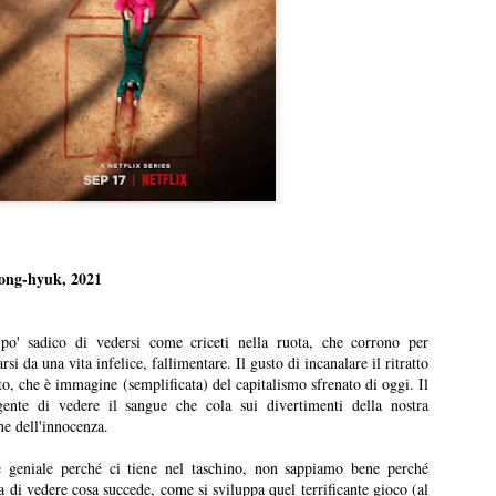
un lavoro che per certi versi non avrebbe stonato nella tr
Sam Raimi. Dopo infinite, rocambolesche avventure, mos
genere, armature futuristiche, viaggi nello spazio e nel 
più ne ha più ne metta, i Marvel Studios aprono forse 
capitolo… tornando all’umano.
Sono i sentimenti difficili la grande, roboante novità di 
lavoro.
ng-hyuk, 2021
po' sadico di vedersi come criceti nella ruota, che corrono per
i da una vita infelice, fallimentare. Il gusto di incanalare il ritratto
to, che è immagine (semplificata) del capitalismo sfrenato di oggi. Il
ente di vedere il sangue che cola sui divertimenti della nostra
ne dell'innocenza.
e geniale perché ci tiene nel taschino, non sappiamo bene perché
 di vedere cosa succede, come si sviluppa quel terrificante gioco (al