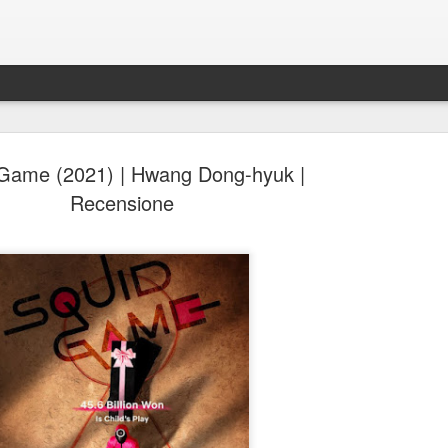
Game (2021) | Hwang Dong-hyuk |
Recensione
Spider-Man: Brand New D
AUG
4
Spider-Man: Brand New Day, Destin Daniel Cret
Recensione di Fabio Busi
Alla fine anche loro si sono arresi. Il modello cinecomic
dominato l’ultimo decennio, mostra ormai evidenti segni
stanchezza e anche gli alfieri di questa ondata sembra
culpa, o qualcosa di simile. Sì, perché il nuovo film di