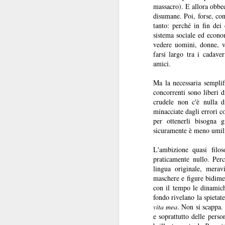
massacro). E allora obbed
disumane. Poi, forse, con
tanto: perché in fin dei 
sistema sociale ed econom
vedere uomini, donne, ve
farsi largo tra i cadave
I baffi
amici.
JUL
31
I baffi, Emmanuel Carrère,
Ma la necessaria semplif
1986
concorrenti sono liberi 
crudele non c'è nulla d
Recensione di Fabio Busi
minacciate dagli errori c
per ottenerli bisogna 
Non leggete “I baffi” cercando una
sicuramente è meno umilia
spiegazione. Ne sareste
tremendamente frustrati. Cercate
J
L'ambizione quasi filos
invece le incongruenze, la
praticamente nullo. Perc
doppiezza, la perdita di senso.
lingua originale, merav
Carrère costruisce gran parte del
maschere e figure bidime
R
romanzo intorno alle sghembe
con il tempo le dinamich
indagini e l’arrovellarsi ossessivo
fondo rivelano la spietat
Il
del protagonista, e noi siamo con
vita mea
. Non si scappa. 
co
lui a cercare di capire.
e soprattutto delle perso
pe