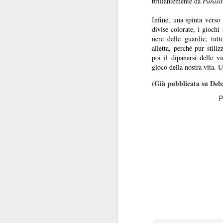
brillantemente da
Parasit
pi
se
Infine, una spinta verso 
so
divise colorate, i giochi
J
nere delle guardie, tutt
alletta, perché pur stili
poi il dipanarsi delle 
gioco della nostra vita.
R
(Già pubblicata su Deba
La
P
St
al
J
R
È 
le
du