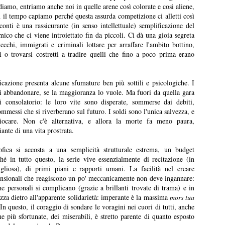
iamo, entriamo anche noi in quelle arene così colorate e così aliene,
 il tempo capiamo perché questa assurda competizione ci alletti così
conti è una rassicurante (in senso intellettuale) semplificazione del
ico che ci viene introiettato fin da piccoli. Ci dà una gioia segreta
cchi, immigrati e criminali lottare per arraffare l'ambito bottino,
ri o trovarsi costretti a tradire quelli che fino a poco prima erano
I convitati di pietra
L'amica geniale
JUL
JUL
25
22
I convitati di pietra, Michele
L'amica geniale, Elena
icazione presenta alcune sfumature ben più sottili e psicologiche. I
Mari, 2025
Ferrante, 2011-14
di abbandonare, se la maggioranza lo vuole. Ma fuori da quella gara
i consolatorio: le loro vite sono disperate, sommerse dai debiti,
Recensione di Fabio Busi
Recensione di Fabio Busi
ommessi che si riverberano sul futuro. I soldi sono l'unica salvezza, e
giocare. Non c'è alternativa, e allora la morte fa meno paura,
Si capisce dopo poche pagine
Ho letto l'ultimo rigo del quarto
nte di una vita prostrata.
perché “I convitati di pietra” possa
volume, l’ultima pagina di
piacere così tanto. Non è soltanto
milleseicento e più. Quando ho
Le città di pianura
UL
ofica si accosta a una semplicità strutturale estrema, un budget
la riffa tra trenta ex compagni di
voltato il foglio e ho visto la carta
15
hé in tutto questo, la serie vive essenzialmente di recitazione (in
Le città di pianura, Francesco Sossai, 2025
liceo, non è soltanto il pungolo
bianco sporco, senza più parole,
igliosa), di primi piani e rapporti umani. La facilità nel creare
della morte, né la sfida a
mi ha preso una malinconia
nsionali che reagiscono un po' meccanicamente non deve ingannare:
ecensione di Fabio Busi
sopravvivere più a lungo degli
tremenda. Quello stesso senso di
e personali si complicano (grazie a brillanti trovate di trama) e in
altri. Nel raccontare circa
vuoto che ti attanaglia quando una
ezza dietro all'apparente solidarietà: imperante è la massima
mors tua
 giorno dopo, ripenso a Carlobianchi e a Doriano. Mi mancano davvero,
ottant’anni di vita in meno di 160
persona se ne va, esce per
In questo, il coraggio di sondare le voragini nei cuori di tutti, anche
me degli amici veri, forse anche di più. Non sono sicuramente
pagine, lo scrittore milanese
sempre dal tuo orizzonte, e non
ne più sfortunate, dei miserabili, è stretto parente di quanto esposto
rfetti, tutt’altro, ma sono sinceri. Il discusso road movie “Le città di
dispone i suoi personaggi come
potrai più sapere nulla di lei.