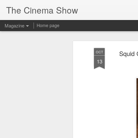
The Cinema Show
Magazine
Home page
Squid 
OCT
13