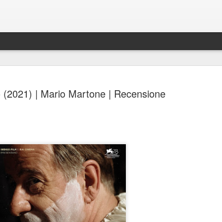
io (2021) | Mario Martone | Recensione
Spider-Man: Brand New D
AUG
4
Spider-Man: Brand New Day, Destin Daniel Cret
Recensione di Fabio Busi
Alla fine anche loro si sono arresi. Il modello cinecomic
dominato l’ultimo decennio, mostra ormai evidenti segni
stanchezza e anche gli alfieri di questa ondata sembra
culpa, o qualcosa di simile. Sì, perché il nuovo film di