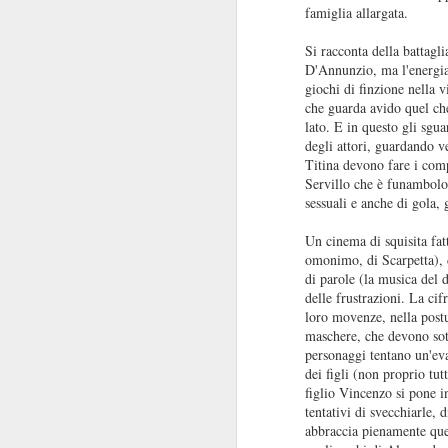
famiglia allargata.
Si racconta della battagli
D'Annunzio, ma l'energia,
giochi di finzione nella v
che guarda avido quel che
I baffi
lato. E in questo gli sgu
JUL
degli attori, guardando v
31
I baffi, Emmanuel Carrère,
Titina devono fare i comp
1986
Servillo che è funambolo
sessuali e anche di gola, 
Recensione di Fabio Busi
Un cinema di squisita fatt
Non leggete “I baffi” cercando una
omonimo, di Scarpetta), d
spiegazione. Ne sareste
di parole (la musica del 
tremendamente frustrati. Cercate
J
delle frustrazioni. La cifr
invece le incongruenze, la
loro movenze, nella postu
doppiezza, la perdita di senso.
maschere, che devono sott
Carrère costruisce gran parte del
personaggi tentano un'eva
R
romanzo intorno alle sghembe
dei figli (non proprio tut
indagini e l’arrovellarsi ossessivo
figlio Vincenzo si pone in
Il
del protagonista, e noi siamo con
tentativi di svecchiarle,
co
lui a cercare di capire.
abbraccia pienamente quel
pe