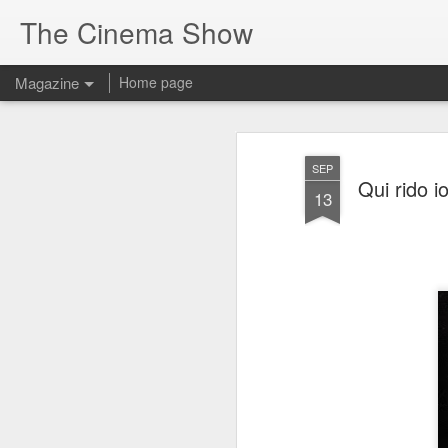
The Cinema Show
Magazine
Home page
SEP
Qui rido 
13