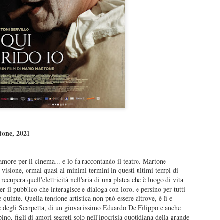
un lavoro che per certi versi non avrebbe stonato nella tr
Sam Raimi. Dopo infinite, rocambolesche avventure, mos
genere, armature futuristiche, viaggi nello spazio e nel 
più ne ha più ne metta, i Marvel Studios aprono forse 
capitolo… tornando all’umano.
Sono i sentimenti difficili la grande, roboante novità di 
lavoro.
tone, 2021
'amore per il cinema... e lo fa raccontando il teatro. Martone
la visione, ormai quasi ai minimi termini in questi ultimi tempi di
 recupera quell'elettricità nell'aria di una platea che è luogo di vita
er il pubblico che interagisce e dialoga con loro, e persino per tutti
e quinte. Quella tensione artistica non può essere altrove, è lì e
ale degli Scarpetta, di un giovanissimo Eduardo De Filippo e anche
pino, figli di amori segreti solo nell'ipocrisia quotidiana della grande