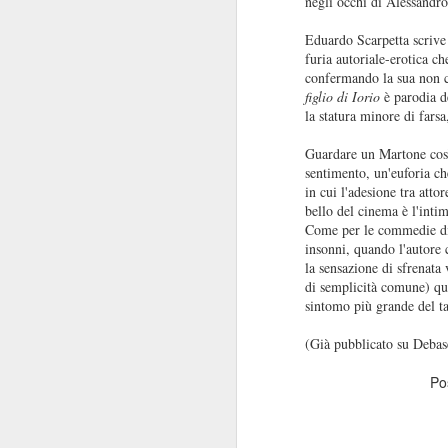
negli occhi di Alessandro
pi
se
Eduardo Scarpetta scrive p
so
furia autoriale-erotica ch
J
confermando la sua non 
figlio di Iorio
è parodia 
la statura minore di fars
R
Guardare un Martone così
sentimento, un'euforia ch
La
in cui l'adesione tra att
St
bello del cinema è l'inti
al
Come per le commedie di 
insonni, quando l'autore c
la sensazione di sfrenata 
di semplicità comune) que
J
sintomo più grande del t
(Già pubblicato su Debase
R
Po
È 
le
du