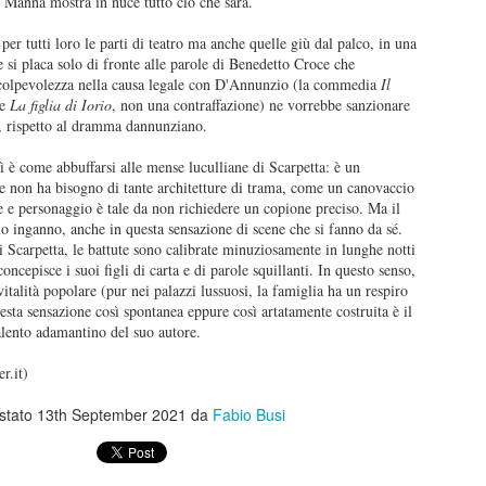
 Manna mostra in nuce tutto ciò che sarà.
anura” è prima di tutto un percorso umano che prova a ricostruire un
burattini.
nso dell’esistenza. Un film che mostra tantissimo senza dirlo, senza
er tutti loro le parti di teatro ma anche quelle giù dal palco, in una
ttolinearlo, attraverso le immagini, le inquadrature.
e si placa solo di fronte alle parole di Benedetto Croce che
Disclosure Day
UN
colpevolezza nella causa legale con D'Annunzio (la commedia
Il
13
de
La figlia di Iorio
, non una contraffazione) ne vorrebbe sanzionare
Disclosure Day, Steven Spielberg, 2026
a, rispetto al dramma dannunziano.
ecensione di Fabio Busi
 è come abbuffarsi alle mense luculliane di Scarpetta: è un
e non ha bisogno di tante architetture di trama, come un canovaccio
 magia non c’è stata, tutto appare troppo telefonato. Il ritorno di
ore e personaggio è tale da non richiedere un copione preciso. Ma il
even Spielberg alla fantascienza schietta, la sua preferita, quella sugli
mo inganno, anche in questa sensazione di scene che si fanno da sé.
ieni, è solo parzialmente riuscito.
Scarpetta, le battute sono calibrate minuziosamente in lunghe notti
oncepisce i suoi figli di carta e di parole squillanti. In questo senso,
vitalità popolare (pur nei palazzi lussuosi, la famiglia ha un respiro
sta sensazione così spontanea eppure così artatamente costruita è il
Kill Bill: The Whole Bloody Affair
UN
alento adamantino del suo autore.
1
Kill Bill: The Whole Bloody Affair, Quentin Tarantino, 2004
r.it)
ecensione di Fabio Busi
stato
13th September 2021
da
Fabio Busi
durato solo quattro ore e dieci, e un po’ ci sono rimasto male. I siti e
 pagine social parlavano di durate fantozziane: quattro ore e quaranta,
ecento ottanta minuti, diciotto bobine, sei tempi. Niente di tutto