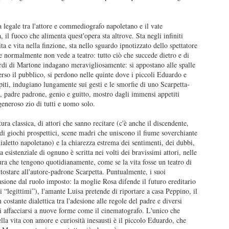
a legale tra l'attore e commediografo napoletano e il vate
 il fuoco che alimenta quest'opera sta altrove. Sta negli infiniti
ita e vita nella finzione, sta nello sguardo ipnotizzato dello spettatore
 normalmente non vede a teatro: tutto ciò che succede dietro e di
I convitati di pietra
L'amica geniale
ardi di Martone indagano meravigliosamente: si appostano alle spalle
JUL
JUL
erso il pubblico, si perdono nelle quinte dove i piccoli Eduardo e
25
22
I convitati di pietra, Michele
L'amica geniale, Elena
iti, indugiano lungamente sui gesti e le smorfie di uno Scarpetta-
Mari, 2025
Ferrante, 2011-14
, padre padrone, genio e guitto, mostro dagli immensi appetiti
generoso zio di tutti e uomo solo.
Recensione di Fabio Busi
Recensione di Fabio Busi
ura classica, di attori che sanno recitare (c'è anche il discendente,
Si capisce dopo poche pagine
Ho letto l'ultimo rigo del quarto
i giochi prospettici, scene madri che uniscono il fiume soverchiante
perché “I convitati di pietra” possa
volume, l’ultima pagina di
dialetto napoletano) e la chiarezza estrema dei sentimenti, dei dubbi,
piacere così tanto. Non è soltanto
milleseicento e più. Quando ho
Le città di pianura
UL
a esistenziale di ognuno è scritta nei volti dei bravissimi attori, nelle
la riffa tra trenta ex compagni di
voltato il foglio e ho visto la carta
15
ra che tengono quotidianamente, come se la vita fosse un teatro di
Le città di pianura, Francesco Sossai, 2025
liceo, non è soltanto il pungolo
bianco sporco, senza più parole,
ostare all'autore-padrone Scarpetta. Puntualmente, i suoi
della morte, né la sfida a
mi ha preso una malinconia
sione dal ruolo imposto: la moglie Rosa difende il futuro ereditario
ecensione di Fabio Busi
sopravvivere più a lungo degli
tremenda. Quello stesso senso di
ti “legittimi”), l'amante Luisa pretende di riportare a casa Peppino, il
altri. Nel raccontare circa
vuoto che ti attanaglia quando una
 costante dialettica tra l'adesione alle regole del padre e diversi
 giorno dopo, ripenso a Carlobianchi e a Doriano. Mi mancano davvero,
ottant’anni di vita in meno di 160
persona se ne va, esce per
 di affacciarsi a nuove forme come il cinematografo. L'unico che
me degli amici veri, forse anche di più. Non sono sicuramente
pagine, lo scrittore milanese
sempre dal tuo orizzonte, e non
la vita con amore e curiosità inesausti è il piccolo Eduardo, che
rfetti, tutt’altro, ma sono sinceri. Il discusso road movie “Le città di
dispone i suoi personaggi come
potrai più sapere nulla di lei.