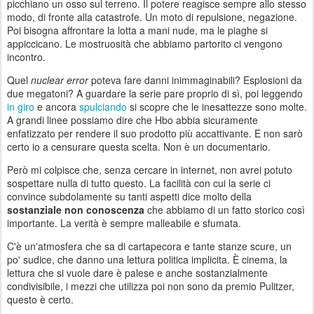
picchiano un osso sul terreno. Il potere reagisce sempre allo stesso
modo, di fronte alla catastrofe. Un moto di repulsione, negazione.
Poi bisogna affrontare la lotta a mani nude, ma le piaghe si
appiccicano. Le mostruosità che abbiamo partorito ci vengono
incontro.
Quel
nuclear error
poteva fare danni inimmaginabili? Esplosioni da
due megatoni? A guardare la serie pare proprio di sì, poi leggendo
in giro
e ancora
spulciando
si scopre che le inesattezze sono molte.
A grandi linee possiamo dire che Hbo abbia sicuramente
enfatizzato per rendere il suo prodotto più accattivante. E non sarò
certo io a censurare questa scelta. Non è un documentario.
Però mi colpisce che, senza cercare in internet, non avrei potuto
sospettare nulla di tutto questo. La facilità con cui la serie ci
convince subdolamente su tanti aspetti dice molto della
sostanziale non conoscenza
che abbiamo di un fatto storico così
importante. La verità è sempre malleabile e sfumata.
C'è un'atmosfera che sa di cartapecora e tante stanze scure, un
po' sudice, che danno una lettura politica implicita. È cinema, la
lettura che si vuole dare è palese e anche sostanzialmente
condivisibile, i mezzi che utilizza poi non sono da premio Pulitzer,
questo è certo.