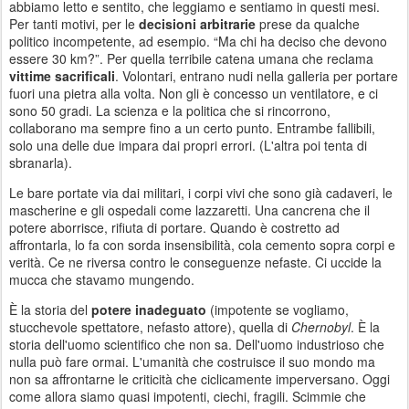
abbiamo letto e sentito, che leggiamo e sentiamo in questi mesi.
Per tanti motivi, per le
decisioni arbitrarie
prese da qualche
politico incompetente, ad esempio. “Ma chi ha deciso che devono
essere 30 km?”. Per quella terribile catena umana che reclama
vittime sacrificali
. Volontari, entrano nudi nella galleria per portare
fuori una pietra alla volta. Non gli è concesso un ventilatore, e ci
sono 50 gradi. La scienza e la politica che si rincorrono,
collaborano ma sempre fino a un certo punto. Entrambe fallibili,
solo una delle due impara dai propri errori. (L'altra poi tenta di
sbranarla).
Le bare portate via dai militari, i corpi vivi che sono già cadaveri, le
mascherine e gli ospedali come lazzaretti. Una cancrena che il
potere aborrisce, rifiuta di portare. Quando è costretto ad
affrontarla, lo fa con sorda insensibilità, cola cemento sopra corpi e
verità. Ce ne riversa contro le conseguenze nefaste. Ci uccide la
mucca che stavamo mungendo.
È la storia del
potere inadeguato
(impotente se vogliamo,
stucchevole spettatore, nefasto attore), quella di
Chernobyl
. È la
storia dell'uomo scientifico che non sa. Dell'uomo industrioso che
nulla può fare ormai. L'umanità che costruisce il suo mondo ma
non sa affrontarne le criticità che ciclicamente imperversano. Oggi
come allora siamo quasi impotenti, ciechi, fragili. Scimmie che