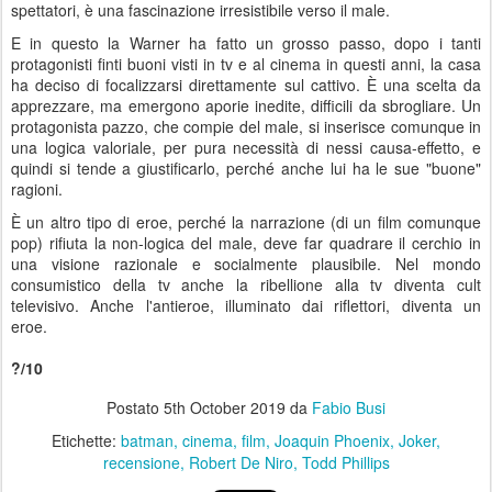
spettatori, è una fascinazione irresistibile verso il male.
E in questo la Warner ha fatto un grosso passo, dopo i tanti
protagonisti finti buoni visti in tv e al cinema in questi anni, la casa
ha deciso di focalizzarsi direttamente sul cattivo. È una scelta da
apprezzare, ma emergono aporie inedite, difficili da sbrogliare. Un
protagonista pazzo, che compie del male, si inserisce comunque in
una logica valoriale, per pura necessità di nessi causa-effetto, e
quindi si tende a giustificarlo, perché anche lui ha le sue "buone"
ragioni.
È un altro tipo di eroe, perché la narrazione (di un film comunque
pop) rifiuta la non-logica del male, deve far quadrare il cerchio in
una visione razionale e socialmente plausibile. Nel mondo
consumistico della tv anche la ribellione alla tv diventa cult
televisivo. Anche l'antieroe, illuminato dai riflettori, diventa un
eroe.
?/10
Postato
5th October 2019
da
Fabio Busi
Etichette:
batman
cinema
film
Joaquin Phoenix
Joker
recensione
Robert De Niro
Todd Phillips