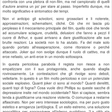
confronta con una pletora di non-film, ma nel campionato di quelli
d'autore ansima un po' per stare al passo. Imperfetto dunque, ma
molto significativo e sintomatico dei tempi.
Non vi anticipo gli scivoloni, sono grossolani e li noterete,
approssimazioni, schematismi, cliché. Ciò che mi lascia più
perplesso è il meccanismo principale del film, quello cioè che tende
ad accumulare sciagure, crudeltà, delusioni che fanno a pezzi il
cuore di Arthur, e quasi arrivano a dare giustificazione alle sue
brutte reazioni. La società non lo ha aiutato. Fa del male solo
quando portato all'esasperazione, come ritorsione o perché
attaccato. Joker qui non svolge dunque il ruolo di cattivo, ma di
eroe nefasto, un anti-eroe in un mondo sottosopra.
In questa pericolosa parabola il regista non riesce a non
empatizzare con il suo protagonista, anche quando sbaglia
rovinosamente. Le contestazioni che gli rivolge sono deboli,
velleitarie. In questo è un film molto pericoloso e con un potenziale
sociale esplosivo. Quanti joker ci sono al mondo? Quanti derelitti,
quanti topi di fogna? Cosa vuole dirci Phillips su queste sacche di
depressione insite nel mondo occidentale? Non si capisce, sembra
tenda a giustificarne una reazione violenta. O comunque a restarne
affascinato. Non per vero interesse sociologico, ma per puro gusto
estetico e arroganza (anti)logica. È un esito estremo, una soluzione
apocalittica per sopravvivere all'inferno quotidiano. "La città sta