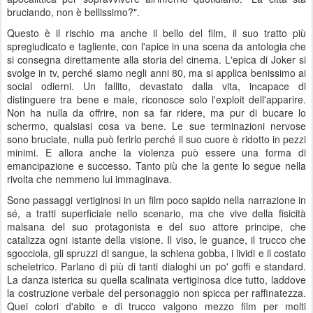
bruciando, non è bellissimo?".
Questo è il rischio ma anche il bello del film, il suo tratto più
spregiudicato e tagliente, con l'apice in una scena da antologia che
si consegna direttamente alla storia del cinema. L'epica di Joker si
svolge in tv, perché siamo negli anni 80, ma si applica benissimo ai
social odierni. Un fallito, devastato dalla vita, incapace di
distinguere tra bene e male, riconosce solo l'exploit dell'apparire.
Non ha nulla da offrire, non sa far ridere, ma pur di bucare lo
schermo, qualsiasi cosa va bene. Le sue terminazioni nervose
sono bruciate, nulla può ferirlo perché il suo cuore è ridotto in pezzi
minimi. E allora anche la violenza può essere una forma di
emancipazione e successo. Tanto più che la gente lo segue nella
rivolta che nemmeno lui immaginava.
Sono passaggi vertiginosi in un film poco sapido nella narrazione in
sé, a tratti superficiale nello scenario, ma che vive della fisicità
malsana del suo protagonista e del suo attore principe, che
catalizza ogni istante della visione. Il viso, le guance, il trucco che
sgocciola, gli spruzzi di sangue, la schiena gobba, i lividi e il costato
scheletrico. Parlano di più di tanti dialoghi un po' goffi e standard.
La danza isterica su quella scalinata vertiginosa dice tutto, laddove
la costruzione verbale del personaggio non spicca per raffinatezza.
Quei colori d'abito e di trucco valgono mezzo film per molti