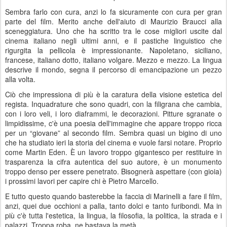
Sembra farlo con cura, anzi lo fa sicuramente con cura per gran
parte del film. Merito anche dell'aiuto di Maurizio Braucci alla
sceneggiatura. Uno che ha scritto tra le cose migliori uscite dal
cinema italiano negli ultimi anni, e il pastiche linguistico che
rigurgita la pellicola è impressionante. Napoletano, siciliano,
francese, italiano dotto, italiano volgare. Mezzo e mezzo. La lingua
descrive il mondo, segna il percorso di emancipazione un pezzo
alla volta.
Ciò che impressiona di più è la caratura della visione estetica del
regista. Inquadrature che sono quadri, con la filigrana che cambia,
con i loro veli, i loro diaframmi, le decorazioni. Pitture sgranate o
limpidissime, c'è una poesia dell'immagine che appare troppo ricca
per un “giovane” al secondo film. Sembra quasi un bigino di uno
che ha studiato ieri la storia del cinema e vuole farsi notare. Proprio
come Martin Eden. È un lavoro troppo gigantesco per restituire in
trasparenza la cifra autentica del suo autore, è un monumento
troppo denso per essere penetrato. Bisognerà aspettare (con gioia)
i prossimi lavori per capire chi è Pietro Marcello.
E tutto questo quando basterebbe la faccia di Marinelli a fare il film,
anzi, quei due occhioni a palla, tanto dolci e tanto furibondi. Ma in
più c'è tutta l'estetica, la lingua, la filosofia, la politica, la strada e i
palazzi. Troppa roba, ne bastava la metà.