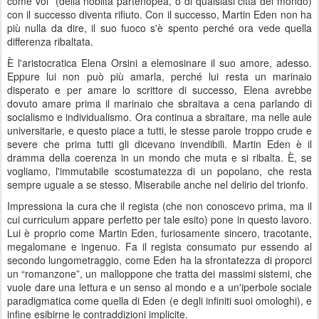
come voi” (della nobiltà partenopea, o di qualsiasi città del mondo)
con il successo diventa rifiuto. Con il successo, Martin Eden non ha
più nulla da dire, il suo fuoco s'è spento perché ora vede quella
differenza ribaltata.
È l'aristocratica Elena Orsini a elemosinare il suo amore, adesso.
Eppure lui non può più amarla, perché lui resta un marinaio
disperato e per amare lo scrittore di successo, Elena avrebbe
dovuto amare prima il marinaio che sbraitava a cena parlando di
socialismo e individualismo. Ora continua a sbraitare, ma nelle aule
universitarie, e questo piace a tutti, le stesse parole troppo crude e
severe che prima tutti gli dicevano invendibili. Martin Eden è il
dramma della coerenza in un mondo che muta e si ribalta. È, se
vogliamo, l'immutabile scostumatezza di un popolano, che resta
sempre uguale a se stesso. Miserabile anche nel delirio del trionfo.
Impressiona la cura che il regista (che non conoscevo prima, ma il
cui curriculum appare perfetto per tale esito) pone in questo lavoro.
Lui è proprio come Martin Eden, furiosamente sincero, tracotante,
megalomane e ingenuo. Fa il regista consumato pur essendo al
secondo lungometraggio, come Eden ha la sfrontatezza di proporci
un “romanzone”, un malloppone che tratta dei massimi sistemi, che
vuole dare una lettura e un senso al mondo e a un'iperbole sociale
paradigmatica come quella di Eden (e degli infiniti suoi omologhi), e
infine esibirne le contraddizioni implicite.