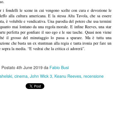
uo.
anura” è prima di tutto un percorso umano che prova a ricostruire un
burattini.
nso dell’esistenza. Un film che mostra tantissimo senza dirlo, senza
i fondelli le scene in cui vengono scelte con cura e devozione le
ttolinearlo, attraverso le immagini, le inquadrature.
effo alla cultura americana. E la stessa Alta Tavola, che sa essere
ta, è volubile e vendicativa. Una parodia del potere che usa termini
Disclosure Day
UN
o quanto mai lontano da una regola morale. E infine Reeves, una star
13
Disclosure Day, Steven Spielberg, 2026
arte perfetta per gonfiare il suo ego e le sue tasche. Quasi non viene
ché il grosso del minutaggio lo passa a sparare. Ma è tutta una
ecensione di Fabio Busi
zione che basta un ex stuntman alla regia e tanta ironia per fare un
 sopra la media. “E vedrai che la critica ci adorerà”.
 magia non c’è stata, tutto appare troppo telefonato. Il ritorno di
even Spielberg alla fantascienza schietta, la sua preferita, quella sugli
ieni, è solo parzialmente riuscito.
Postato
4th June 2019
da
Fabio Busi
ahelski
cinema
John Wick 3
Keanu Reeves
recensione
Kill Bill: The Whole Bloody Affair
UN
1
Kill Bill: The Whole Bloody Affair, Quentin Tarantino, 2004
ecensione di Fabio Busi
durato solo quattro ore e dieci, e un po’ ci sono rimasto male. I siti e
 pagine social parlavano di durate fantozziane: quattro ore e quaranta,
ecento ottanta minuti, diciotto bobine, sei tempi. Niente di tutto