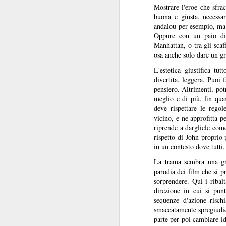
Mostrare l'eroe che sfra
buona e giusta, necessa
andalou
per esempio, ma c
Oppure con un paio di 
Manhattan, o tra gli scaf
osa anche solo dare un gr
I baffi
JUL
L'estetica giustifica tu
31
I baffi, Emmanuel Carrère,
divertita, leggera. Puoi
1986
pensiero. Altrimenti, potr
meglio e di più, fin quas
Recensione di Fabio Busi
deve rispettare le regol
vicino, e ne approfitta p
Non leggete “I baffi” cercando una
riprende a dargliele come
spiegazione. Ne sareste
rispetto di John proprio 
tremendamente frustrati. Cercate
in un contesto dove tutti,
J
invece le incongruenze, la
La trama sembra una gra
doppiezza, la perdita di senso.
parodia dei film che si p
Carrère costruisce gran parte del
sorprendere. Qui i ribal
R
romanzo intorno alle sghembe
direzione in cui si pun
indagini e l’arrovellarsi ossessivo
sequenze d'azione risch
Il
del protagonista, e noi siamo con
smaccatamente spregiudic
co
lui a cercare di capire.
parte per poi cambiare id
pe