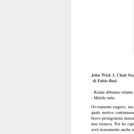
John Wick 3, Chad Stah
di Fabio Busi
- Keanu abbiamo ottanta o
- Mettile tutte.
Ovviamente esagero, ma n
quale motivo continuasser
bravo protagonista insie
non tornava. Poi ho capi
avrà sicuramente anche u