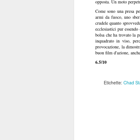
opposta. Un moto perpet
pi
se
Come sono una presa per 
so
armi da fuoco, uno sberl
crudele quanto sprovvedu
J
ecclesiastici pur essend
bolsa che ha trovato la p
inquadrato in viso, per
R
provocazione, la dimostra
buon film d'azione, anche
La
St
6.5/10
al
Etichette:
Chad St
J
R
È 
le
du