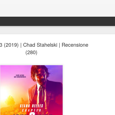
3 (2019) | Chad Stahelski | Recensione
(280)
Spider-Man: Brand New D
AUG
4
Spider-Man: Brand New Day, Destin Daniel Cret
Recensione di Fabio Busi
Alla fine anche loro si sono arresi. Il modello cinecomic
dominato l’ultimo decennio, mostra ormai evidenti segni
stanchezza e anche gli alfieri di questa ondata sembra
culpa, o qualcosa di simile. Sì, perché il nuovo film di