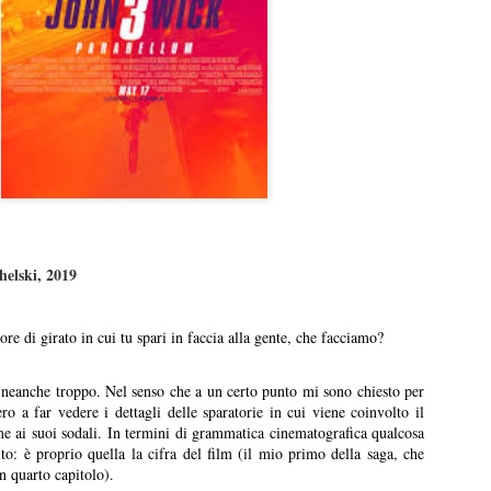
un lavoro che per certi versi non avrebbe stonato nella tr
Sam Raimi. Dopo infinite, rocambolesche avventure, mos
genere, armature futuristiche, viaggi nello spazio e nel 
più ne ha più ne metta, i Marvel Studios aprono forse 
capitolo… tornando all’umano.
Sono i sentimenti difficili la grande, roboante novità di 
lavoro.
elski, 2019
re di girato in cui tu spari in faccia alla gente, che facciamo?
eanche troppo. Nel senso che a un certo punto mi sono chiesto per
o a far vedere i dettagli delle sparatorie in cui viene coinvolto il
me ai suoi sodali. In termini di grammatica cinematografica qualcosa
to: è proprio quella la cifra del film (il mio primo della saga, che
n quarto capitolo).