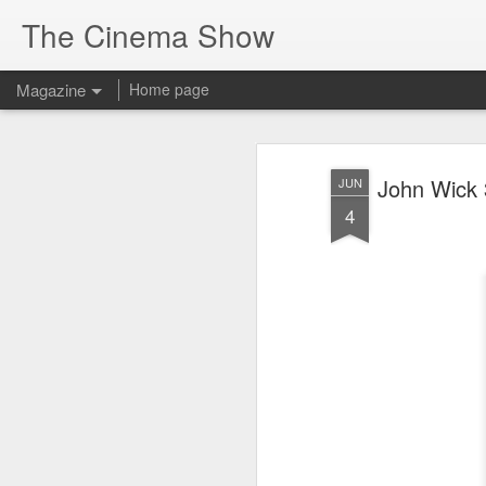
The Cinema Show
Magazine
Home page
John Wick 
JUN
4