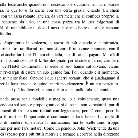
cella teste anche quando non necessario è sicuramente una missione
ria. E qui lo si fa anche con una certa grazia, citando
Un chien
on un'ascia rotante lanciata da vari metri che si conficca proprio lì.
sequenze da urlo, in una corsa pazza tra le luci folgoranti di
fali di una biblioteca, dove i nostri si danno botte da orbi e nessuno
idolino.
I convitati di pietra
L'amica geniale
JUL
JUL
tto. Soprattutto la violenza, e ancor di più quando è autoironica,
25
22
I convitati di pietra, Michele
L'amica geniale, Elena
 farmi tutto, umiliarmi, ma non sfiorare il mio cane nemmeno con il
Mari, 2025
Ferrante, 2011-14
ei anche far fuori l'intera cittadella, pur di fartela pagare. Ma c'è di
i al paradosso: c'è il killer designato per uccidere l'eroe, che però
Recensione di Fabio Busi
Recensione di Fabio Busi
e dell'Hotel Continental, si siede al suo fianco sul divano, vicino
er rivelargli di essere un suo grande fan. Poi, quando è il momento,
Si capisce dopo poche pagine
Ho letto l'ultimo rigo del quarto
 se niente fosse. Oppure i due sgherri accaniti che si guadagnano il
perché “I convitati di pietra” possa
volume, l’ultima pagina di
per la loro ferocia, e quindi meritano clemenza. È un cortocircuito,
piacere così tanto. Non è soltanto
milleseicento e più. Quando ho
 anche i più inoffensivi, hanno diritto a una pallottola nel cranio.
Le città di pianura
UL
la riffa tra trenta ex compagni di
voltato il foglio e ho visto la carta
15
nde presa per i fondelli; o meglio, lo è volutamente, quasi una
Le città di pianura, Francesco Sossai, 2025
liceo, non è soltanto il pungolo
bianco sporco, senza più parole,
rendono sul serio e propongono colpi di scena non verosimili, pur di
della morte, né la sfida a
mi ha preso una malinconia
tamenti di fronte sono trattati con leggerezza, perché conta poco la
ecensione di Fabio Busi
sopravvivere più a lungo degli
tremenda. Quello stesso senso di
ta il mirino, l'importante è continuare a fare fuoco. La mole di
altri. Nel raccontare circa
vuoto che ti attanaglia quando una
ia di rendere scheletrica la narrazione, ma le scelte sono troppo
 giorno dopo, ripenso a Carlobianchi e a Doriano. Mi mancano davvero,
ottant’anni di vita in meno di 160
persona se ne va, esce per
ate per non farsi notare. Come un pendolo, John Wick tende da una
me degli amici veri, forse anche di più. Non sono sicuramente
pagine, lo scrittore milanese
sempre dal tuo orizzonte, e non
ea (spesso per i più futili motivi) e tornare a correre nella direzione
rfetti, tutt’altro, ma sono sinceri. Il discusso road movie “Le città di
dispone i suoi personaggi come
potrai più sapere nulla di lei.