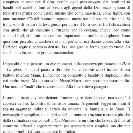
conquista enorme per il film, perché ogni personaggio, dai familiari ai
banditi del cartello, fino ai boss e agli agenti della Dea, ecco ognuno di
loro arriva prima come essere umano che come maschera, come figura con
una funzione. C'è del buono in ognuno, anche nei più stronzi criminali. Si
tratta solo di trovare la leva giusta per aprire il loro cuore. Earl chiacchiera
con quelli che gli caricano il furgone con la cocaina, chiede loro come
stanno i figli, si intrattiene con loro imparando a usare lo smartphone. Sono
questioni piccole, chiacchiere non importanti, ma danno colore alla vita.
Earl non segue il percorso dettato, fa il suo giro, si ferma quando vuole. La
sua è una vita, non un grafico matematico.
Impossibile non pensare, in due momenti, alla sequenza più famosa di
Heat
– La sfida;
ho quasi paura a dire che sta volta Eastwood ha addirittura
battuto Michael Mann. L'incontro tra poliziotto e bandito è duplice, in due
atti molto brevi. Ma questa volta Nanni Moretti non potrà contestare nulla.
Due uomini “nudi” che si consolano. Alla fine volevo piangere.
Insomma, pregiudizi che dettano il nostro agire, decadenza di una società, i
capricci dell'io, la nostra dimensione umana. Argomenti leggerini a cui il
regista aggiunge infine il carico da novanta: la famiglia e lo Stato. Il
messaggio è semplice, ma qui vive della drammatizzazione toccante più che
della raffinatezza dei concetti:
The Mule
non è un film che lavora di fino, al
contrario, affastella argomentazioni per sostenere tesi semplici, ma che pur
capendo molti faticano a mettere in pratica.