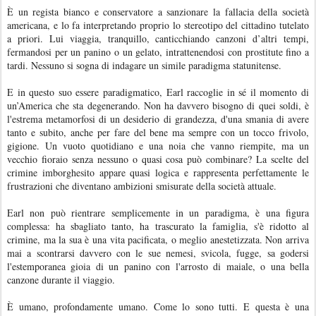
È un regista bianco e conservatore a sanzionare la fallacia della società
americana, e lo fa interpretando proprio lo stereotipo del cittadino tutelato
a priori. Lui viaggia, tranquillo, canticchiando canzoni d’altri tempi,
fermandosi per un panino o un gelato, intrattenendosi con prostitute fino a
tardi. Nessuno si sogna di indagare un simile paradigma statunitense.
E in questo suo essere paradigmatico, Earl raccoglie in sé il momento di
un’America che sta degenerando. Non ha davvero bisogno di quei soldi, è
l'estrema metamorfosi di un desiderio di grandezza, d'una smania di avere
tanto e subito, anche per fare del bene ma sempre con un tocco frivolo,
gigione. Un vuoto quotidiano e una noia che vanno riempite, ma un
vecchio fioraio senza nessuno o quasi cosa può combinare? La scelte del
crimine imborghesito appare quasi logica e rappresenta perfettamente le
frustrazioni che diventano ambizioni smisurate della società attuale.
Earl non può rientrare semplicemente in un paradigma, è una figura
complessa: ha sbagliato tanto, ha trascurato la famiglia, s'è ridotto al
crimine, ma la sua è una vita pacificata, o meglio anestetizzata. Non arriva
mai a scontrarsi davvero con le sue nemesi, svicola, fugge, sa godersi
l'estemporanea gioia di un panino con l'arrosto di maiale, o una bella
canzone durante il viaggio.
È umano, profondamente umano. Come lo sono tutti. E questa è una