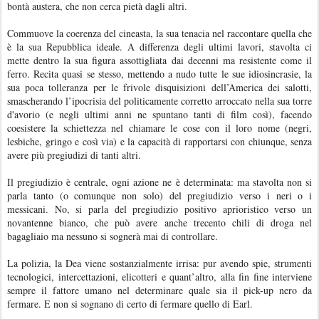
bontà austera, che non cerca pietà dagli altri.
Commuove la coerenza del cineasta, la sua tenacia nel raccontare quella che
è la sua Repubblica ideale. A differenza degli ultimi lavori, stavolta ci
mette dentro la sua figura assottigliata dai decenni ma resistente come il
ferro. Recita quasi se stesso, mettendo a nudo tutte le sue idiosincrasie, la
sua poca tolleranza per le frivole disquisizioni dell’America dei salotti,
smascherando l’ipocrisia del politicamente corretto arroccato nella sua torre
d'avorio (e negli ultimi anni ne spuntano tanti di film così), facendo
coesistere la schiettezza nel chiamare le cose con il loro nome (negri,
lesbiche, gringo e così via) e la capacità di rapportarsi con chiunque, senza
avere più pregiudizi di tanti altri.
Il pregiudizio è centrale, ogni azione ne è determinata: ma stavolta non si
parla tanto (o comunque non solo) del pregiudizio verso i neri o i
messicani. No, si parla del pregiudizio positivo aprioristico verso un
novantenne bianco, che può avere anche trecento chili di droga nel
bagagliaio ma nessuno si sognerà mai di controllare.
La polizia, la Dea viene sostanzialmente irrisa: pur avendo spie, strumenti
tecnologici, intercettazioni, elicotteri e quant’altro, alla fin fine interviene
sempre il fattore umano nel determinare quale sia il pick-up nero da
fermare. E non si sognano di certo di fermare quello di Earl.