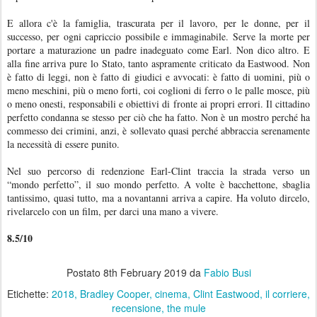
E allora c'è la famiglia, trascurata per il lavoro, per le donne, per il
successo, per ogni capriccio possibile e immaginabile. Serve la morte per
portare a maturazione un padre inadeguato come Earl. Non dico altro. E
alla fine arriva pure lo Stato, tanto aspramente criticato da Eastwood. Non
è fatto di leggi, non è fatto di giudici e avvocati: è fatto di uomini, più o
meno meschini, più o meno forti, coi coglioni di ferro o le palle mosce, più
o meno onesti, responsabili e obiettivi di fronte ai propri errori. Il cittadino
perfetto condanna se stesso per ciò che ha fatto. Non è un mostro perché ha
commesso dei crimini, anzi, è sollevato quasi perché abbraccia serenamente
la necessità di essere punito.
Nel suo percorso di redenzione Earl-Clint traccia la strada verso un
“mondo perfetto”, il suo mondo perfetto. A volte è bacchettone, sbaglia
tantissimo, quasi tutto, ma a novantanni arriva a capire. Ha voluto dircelo,
rivelarcelo con un film, per darci una mano a vivere.
8.5/10
Postato
8th February 2019
da
Fabio Busi
Etichette:
2018
Bradley Cooper
cinema
Clint Eastwood
il corriere
recensione
the mule