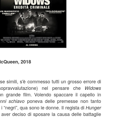
un lavoro che per certi versi non avrebbe stonato nella tr
Sam Raimi. Dopo infinite, rocambolesche avventure, mos
genere, armature futuristiche, viaggi nello spazio e nel 
più ne ha più ne metta, i Marvel Studios aprono forse 
capitolo… tornando all’umano.
Sono i sentimenti difficili la grande, roboante novità di 
lavoro.
McQueen, 2018
e simili, s'è commesso tutti un grosso errore di
sopravvalutazione) nel pensare che
Widows
n grande film. Volendo spaccare il capello in
poneva delle premesse non tanto
nni schiavo
 i “negri”, qua sono le donne. Il regista di
Hunger
ver deciso di sposare la causa delle battaglie