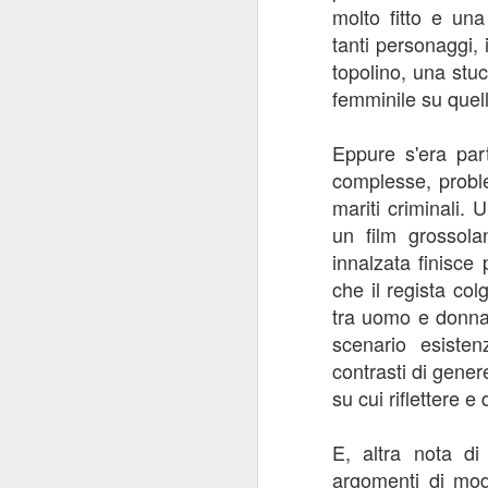
pi
molto fitto e un
se
tanti personaggi, 
so
topolino, una stu
J
femminile su quell
Eppure s'era part
R
complesse, problem
La
mariti criminali.
St
un film grossol
al
innalzata finisce
che il regista col
tra uomo e donna,
J
scenario esiste
contrasti di gener
su cui riflettere e
R
È 
E, altra nota di
le
argomenti di moda
du