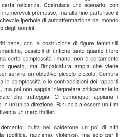
anura” è prima di tutto un percorso umano che prova a ricostruire un
burattini.
a certa reticenza. Costruisce uno scenario, con
nso dell’esistenza. Un film che mostra tantissimo senza dirlo, senza
innumerevoli premesse, ma alla fine partorisce il
ttolinearlo, attraverso le immagini, le inquadrature.
cchevole iperbole di autoaffermazione del mondo
Disclosure Day
UN
o degli uomini.
13
Disclosure Day, Steven Spielberg, 2026
iti bene, con la costruzione di figure femminili
ecensione di Fabio Busi
atiche, passibili di critiche tanto quanto i loro
 magia non c’è stata, tutto appare troppo telefonato. Il ritorno di
 Una certa complessità rimane, non è certamente
even Spielberg alla fantascienza schietta, la sua preferita, quella sugli
ano questo, ma l'impalcatura ampia che viene
ieni, è solo parzialmente riuscito.
 per servire un obiettivo piccolo piccolo. Sembra
ga le complessità e le contraddizioni dei rapporti
 ma poi non sappia interpretare criticamente lo
Kill Bill: The Whole Bloody Affair
UN
nziale che tratteggia. O comunque, appiana i
1
Kill Bill: The Whole Bloody Affair, Quentin Tarantino, 2004
e in un'unica direzione. Rinuncia a essere un film
 diventa un mero thriller.
ecensione di Fabio Busi
durato solo quattro ore e dieci, e un po’ ci sono rimasto male. I siti e
 demerito, butta nel calderone un po' di altri
 pagine social parlavano di durate fantozziane: quattro ore e quaranta,
 (politica, razzismo, violenza), ma solo per il
ecento ottanta minuti, diciotto bobine, sei tempi. Niente di tutto