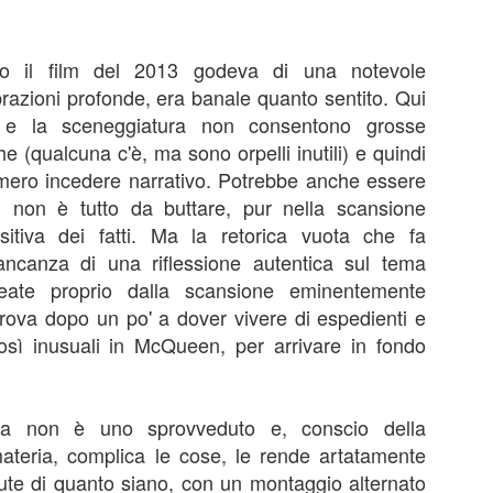
 il film del 2013 godeva di una notevole
ibrazioni profonde, era banale quanto sentito. Qui
 e la sceneggiatura non consentono grosse
I convitati di pietra
L'amica geniale
JUL
JUL
che (qualcuna c'è, ma sono orpelli inutili) e quindi
25
22
I convitati di pietra, Michele
L'amica geniale, Elena
 mero incedere narrativo. Potrebbe anche essere
Mari, 2025
Ferrante, 2011-14
 non è tutto da buttare, pur nella scansione
itiva dei fatti. Ma la retorica vuota che fa
Recensione di Fabio Busi
Recensione di Fabio Busi
ncanza di una riflessione autentica sul tema
Si capisce dopo poche pagine
Ho letto l'ultimo rigo del quarto
neate proprio dalla scansione eminentemente
perché “I convitati di pietra” possa
volume, l’ultima pagina di
 trova dopo un po' a dover vivere di espedienti e
piacere così tanto. Non è soltanto
milleseicento e più. Quando ho
Le città di pianura
UL
la riffa tra trenta ex compagni di
voltato il foglio e ho visto la carta
così inusuali in McQueen, per arrivare in fondo
15
Le città di pianura, Francesco Sossai, 2025
liceo, non è soltanto il pungolo
bianco sporco, senza più parole,
della morte, né la sfida a
mi ha preso una malinconia
ecensione di Fabio Busi
sopravvivere più a lungo degli
tremenda. Quello stesso senso di
altri. Nel raccontare circa
vuoto che ti attanaglia quando una
sta non è uno sprovveduto e, conscio della
 giorno dopo, ripenso a Carlobianchi e a Doriano. Mi mancano davvero,
ottant’anni di vita in meno di 160
persona se ne va, esce per
ateria, complica le cose, le rende artatamente
me degli amici veri, forse anche di più. Non sono sicuramente
pagine, lo scrittore milanese
sempre dal tuo orizzonte, e non
volute di quanto siano, con un montaggio alternato
rfetti, tutt’altro, ma sono sinceri. Il discusso road movie “Le città di
dispone i suoi personaggi come
potrai più sapere nulla di lei.