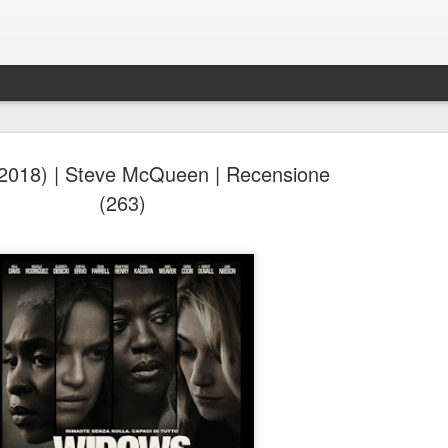
2018) | Steve McQueen | Recensione
(263)
Spider-Man: Brand New D
AUG
4
Spider-Man: Brand New Day, Destin Daniel Cret
Recensione di Fabio Busi
Alla fine anche loro si sono arresi. Il modello cinecomic
dominato l’ultimo decennio, mostra ormai evidenti segni
stanchezza e anche gli alfieri di questa ondata sembra
culpa, o qualcosa di simile. Sì, perché il nuovo film di