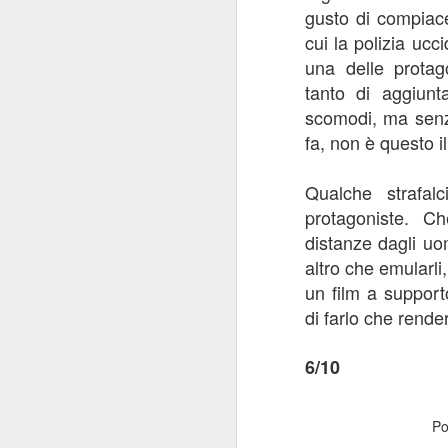
gusto di compiac
q
cui la polizia ucc
una delle protag
M
tanto di aggiunta
scomodi, ma senz
fa, non è questo i
Re
qu
no
Qualche strafal
al
protagoniste. C
ri
distanze dagli uo
te
altro che emularl
un film a support
F
di farlo che rend
6/10
di
Qu
Po
li