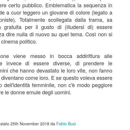
ere certo pubblico. Emblematica la sequenza in
uesto.
ide a cuor leggero un giovane di colore (legato a
oniste). Totalmente scollegata dalla trama, sa
Z la formica
AY
 gratuita per il gusto di (illudersi di) essere
28
Z la formica, Eric Darnell e Tim Johnson, 1998
a dire nulla di nuovo su quel tema. Così non si
l cinema politico.
censione di Fabio Busi Ricordo il 1998, la sfida al cinema era tra
esto e “A Bug’s Life”, film d’animazione in computer grafica (una
vità assoluta) che parlavano di insetti. Io avevo appena nove anni e
cione viene messo in bocca addirittura alle
la fine non vidi nessuno dei due. Negli anni successivi, tuttavia, mi è
he invece di essere diverse, di prendere le
masta un po’ di curiosità per questo titolo, perché sembrava affrontare
mini che hanno devastato le loro vite, non fanno
mi interessanti.
i, diventano come loro. E se questo voleva essere
o dell'identità femminile, non c'è modo peggiore
Cime tempestose
EB
ere le donne emule degli uomini.
16
Cime tempestose, Emerald Fennell, 2026
 Fabio Busi
ello che si contesta a “Cime tempestose” non è di certo l’infedeltà al
stato
25th November 2018
da
Fabio Busi
bro. Questo bisogna chiarirlo. Ciò che non funziona nel nuovo film di