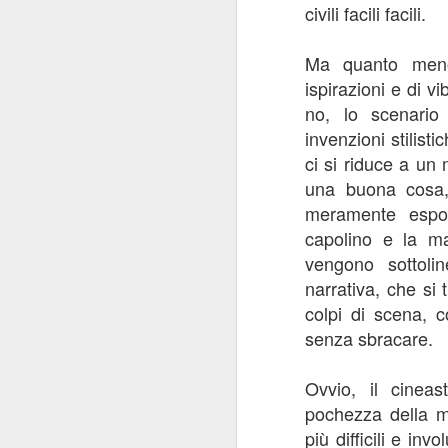
civili facili facili.
Ma quanto meno
ispirazioni e di v
no, lo scenario
I baffi
JUL
invenzioni stilisti
31
I baffi, Emmanuel Carrère,
ci si riduce a un
1986
una buona cosa,
meramente espos
Recensione di Fabio Busi
capolino e la ma
Non leggete “I baffi” cercando una
vengono sottoli
spiegazione. Ne sareste
narrativa, che si
tremendamente frustrati. Cercate
J
invece le incongruenze, la
colpi di scena, 
doppiezza, la perdita di senso.
senza sbracare.
Carrère costruisce gran parte del
R
romanzo intorno alle sghembe
indagini e l’arrovellarsi ossessivo
Ovvio, il cinea
Il
del protagonista, e noi siamo con
pochezza della m
co
lui a cercare di capire.
più difficili e in
pe