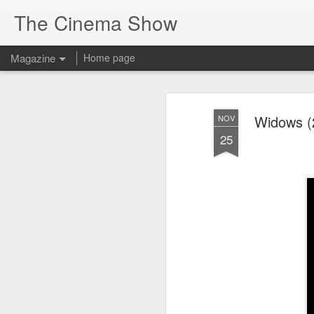
The Cinema Show
Magazine
Home page
Widows (
NOV
25