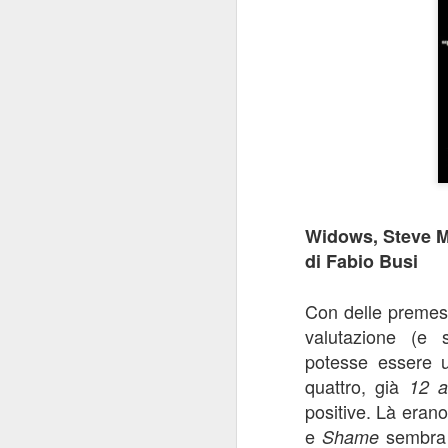
Widows, Steve 
di Fabio Busi
Con delle premess
valutazione (e 
potesse essere u
quattro, già
12 a
positive. Là erano
e
sembra a
Shame