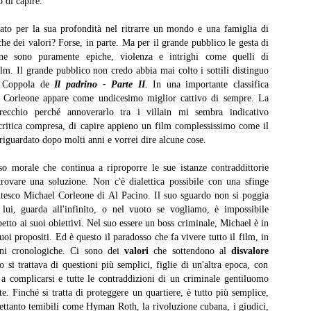
o di capire.
to per la sua profondità nel ritrarre un mondo e una famiglia di
he dei valori? Forse, in parte. Ma per il grande pubblico le gesta di
ne sono puramente epiche, violenza e intrighi come quelli di
film. Il grande pubblico non credo abbia mai colto i sottili distinguo
d Coppola de
Il padrino - Parte II
. In una importante classifica
I convitati di pietra
L'amica geniale
JUL
JUL
l Corleone appare come undicesimo miglior cattivo di sempre. La
25
22
I convitati di pietra, Michele
L'amica geniale, Elena
ecchio perché annoverarlo tra i villain mi sembra indicativo
Mari, 2025
Ferrante, 2011-14
, critica compresa, di capire appieno un film complessissimo come il
riguardato dopo molti anni e vorrei dire alcune cose.
Recensione di Fabio Busi
Recensione di Fabio Busi
o morale che continua a riproporre le sue istanze contraddittorie
Si capisce dopo poche pagine
Ho letto l'ultimo rigo del quarto
trovare una soluzione. Non c'è dialettica possibile con una sfinge
perché “I convitati di pietra” possa
volume, l’ultima pagina di
tesco Michael Corleone di Al Pacino. Il suo sguardo non si poggia
piacere così tanto. Non è soltanto
milleseicento e più. Quando ho
Le città di pianura
UL
 lui, guarda all'infinito, o nel vuoto se vogliamo, è impossibile
la riffa tra trenta ex compagni di
voltato il foglio e ho visto la carta
15
Le città di pianura, Francesco Sossai, 2025
spetto ai suoi obiettivi. Nel suo essere un boss criminale, Michael è in
liceo, non è soltanto il pungolo
bianco sporco, senza più parole,
uoi propositi. Ed è questo il paradosso che fa vivere tutto il film, in
della morte, né la sfida a
mi ha preso una malinconia
ecensione di Fabio Busi
sopravvivere più a lungo degli
tremenda. Quello stesso senso di
oni cronologiche. Ci sono dei
valori
che sottendono al
disvalore
altri. Nel raccontare circa
vuoto che ti attanaglia quando una
 si trattava di questioni più semplici, figlie di un'altra epoca, con
 giorno dopo, ripenso a Carlobianchi e a Doriano. Mi mancano davvero,
ottant’anni di vita in meno di 160
persona se ne va, esce per
a complicarsi e tutte le contraddizioni di un criminale gentiluomo
me degli amici veri, forse anche di più. Non sono sicuramente
pagine, lo scrittore milanese
sempre dal tuo orizzonte, e non
 Finché si tratta di proteggere un quartiere, è tutto più semplice,
rfetti, tutt’altro, ma sono sinceri. Il discusso road movie “Le città di
dispone i suoi personaggi come
potrai più sapere nulla di lei.
rettanto temibili come Hyman Roth, la rivoluzione cubana, i giudici,