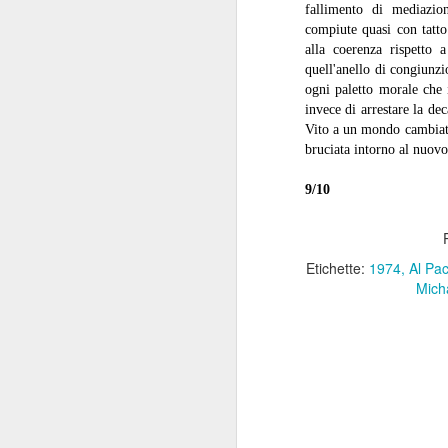
fallimento di mediazio
La
compiute quasi con tatto
ch
alla coerenza rispetto 
Vi
quell'anello di congiunzi
de
ogni paletto morale che i
J
invece di arrestare la de
Vito a un mondo cambiato,
bruciata intorno al nuov
di
9/10
C’
Pe
sm
ne
Etichette:
1974
Al Pa
a
Mich
ai
J
di
G