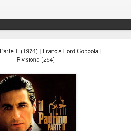
 Parte II (1974) | Francis Ford Coppola |
Rivisione (254)
Spider-Man: Brand New D
AUG
4
Spider-Man: Brand New Day, Destin Daniel Cret
Recensione di Fabio Busi
Alla fine anche loro si sono arresi. Il modello cinecomic
dominato l’ultimo decennio, mostra ormai evidenti segni
stanchezza e anche gli alfieri di questa ondata sembra
culpa, o qualcosa di simile. Sì, perché il nuovo film di