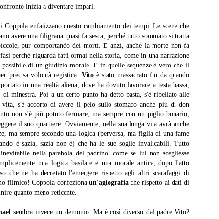
anura” è prima di tutto un percorso umano che prova a ricostruire un
burattini.
 confronto inizia a diventare impari.
nso dell’esistenza. Un film che mostra tantissimo senza dirlo, senza
ttolinearlo, attraverso le immagini, le inquadrature.
 di Coppola enfatizzano questo cambiamento dei tempi. Le scene che
no avere una filigrana quasi farsesca, perché tutto sommato si tratta
Disclosure Day
UN
piccole, pur comportando dei morti. E anzi, anche la morte non fa
13
Disclosure Day, Steven Spielberg, 2026
fasi perché riguarda fatti ormai nella storia, come in una narrazione
 passibile di un giudizio morale. E in quelle sequenze è vero che il
ecensione di Fabio Busi
per precisa volontà registica.
Vito
è stato massacrato fin da quando
portato in una realtà aliena, dove ha dovuto lavorare a testa bassa,
 magia non c’è stata, tutto appare troppo telefonato. Il ritorno di
di minestra. Poi a un certo punto ha detto basta, s'è ribellato alle
even Spielberg alla fantascienza schietta, la sua preferita, quella sugli
 vita, s'è accorto di avere il pelo sullo stomaco anche più di don
ieni, è solo parzialmente riuscito.
to non s'è più potuto fermare, ma sempre con un piglio bonario,
teggere il suo quartiere. Ovviamente, nella sua lunga vita avrà anche
ze, ma sempre secondo una logica (perversa, ma figlia di una fame
ando è sazia, sazia non è) che ha le sue soglie invalicabili. Tutto
Kill Bill: The Whole Bloody Affair
UN
inevitabile nella parabola del padrino, come se lui non scegliesse
1
Kill Bill: The Whole Bloody Affair, Quentin Tarantino, 2004
mplicemente una logica basilare e una morale antica, dopo l'atto
so che ne ha decretato l'emergere rispetto agli altri scarafaggi di
ecensione di Fabio Busi
nno filmico! Coppola confeziona
un'agiografia
che rispetto ai dati di
finire quanto meno reticente.
durato solo quattro ore e dieci, e un po’ ci sono rimasto male. I siti e
 pagine social parlavano di durate fantozziane: quattro ore e quaranta,
hael
sembra invece un demonio. Ma è così diverso dal padre Vito?
ecento ottanta minuti, diciotto bobine, sei tempi. Niente di tutto