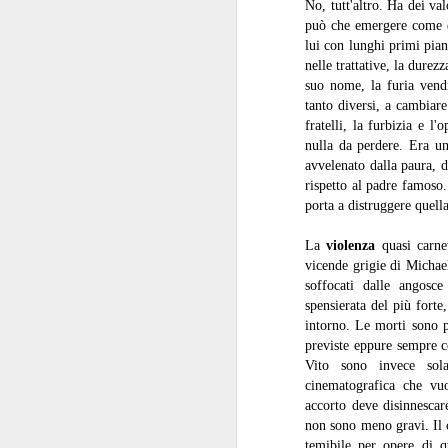
No, tutt'altro. Ha dei va
q
può che emergere come de
lui con lunghi primi piani
nelle trattative, la durezz
M
suo nome, la furia vend
tanto diversi, a cambiare
fratelli, la furbizia e l
nulla da perdere. Era un
Re
avvelenato dalla paura, d
qu
no
rispetto al padre famoso. 
al
porta a distruggere quell
ri
te
La
violenza
quasi carnev
vicende grigie di Michae
soffocati dalle angosc
spensierata del più forte
F
intorno. Le morti sono 
previste eppure sempre con
Vito sono invece sola
di
cinematografica che vu
accorto deve disinnescar
Qu
non sono meno gravi. Il c
li
temibile per opere di qu