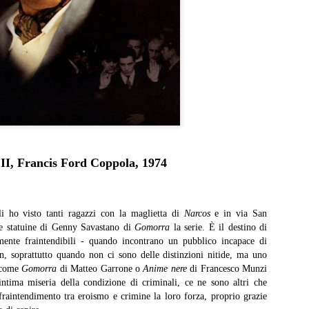
un lavoro che per certi versi non avrebbe stonato nella tr
Sam Raimi. Dopo infinite, rocambolesche avventure, mos
genere, armature futuristiche, viaggi nello spazio e nel 
più ne ha più ne metta, i Marvel Studios aprono forse 
capitolo… tornando all’umano.
Sono i sentimenti difficili la grande, roboante novità di 
lavoro.
 II, Francis Ford Coppola, 1974
 ho visto tanti ragazzi con la maglietta di
Narcos
e in via San
e statuine di Genny Savastano di
Gomorra
la serie. È il destino di
rmente fraintendibili - quando incontrano un pubblico incapace di
on, soprattutto quando non ci sono delle distinzioni nitide, ma uno
m come
Gomorra
di Matteo Garrone o
Anime nere
di Francesco Munzi
intima miseria della condizione di criminali, ce ne sono altri che
fraintendimento tra eroismo e crimine la loro forza, proprio grazie