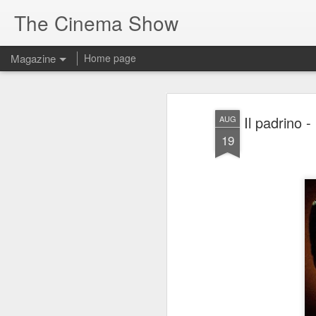
The Cinema Show
Magazine
Home page
Il padrino -
AUG
19