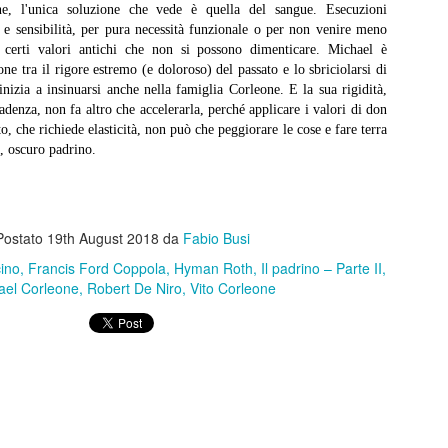
ne, l'unica soluzione che vede è quella del sangue. Esecuzioni
xe, un regista che finora si era mosso in territori a me poco noti, ma
 e sensibilità, per pura necessità funzionale o per non venire meno
e qui dimostra una maturità folgorante.
a certi valori antichi che non si possono dimenticare. Michael è
ene presentato genericamente come una pellicola sui rave nel
one tra il rigore estremo (e doloroso) del passato e lo sbriciolarsi di
serto, ma è chiaro fin da subito che c’è qualcosa di più, molto di più.
nizia a insinuarsi anche nella famiglia Corleone. E la sua rigidità,
Toro scatenato
AN
cadenza, non fa altro che accelerarla, perché applicare i valori di don
6
Toro scatenato, Martin Scorsese, 1980
 che richiede elasticità, non può che peggiorare le cose e fare terra
o, oscuro padrino.
 Fabio Busi
è uno scarto netto tra “Toro scatenato” e gli altri film di Scorsese.
rché nel raccontare la storia di Jake LaMotta, Marty decide di non
Postato
19th August 2018
da
Fabio Busi
orzare in alcun modo la tragedia-farsa con svolazzi estetici. Bianco e
ro, colonna sonora minima, spazi svuotati, quasi astratti. I personaggi
cino
Francis Ford Coppola
Hyman Roth
Il padrino – Parte II
ppaiono sullo schermo come fossero su un palcoscenico, nudi davanti
ael Corleone
Robert De Niro
Vito Corleone
 loro stessi drammi.
No Other Choice
AN
3
No Other Choice - Non c'è altra scelta, Park Chan-wook, 2025
 Fabio Busi
uardando “No Other Choice” di Park Chan-wook provo una forma di