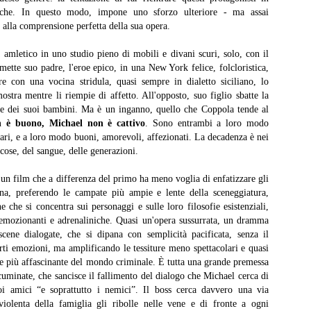
erald Fennell è proprio la coerenza, il senso, la mancanza di quel
iche. In questo modo, impone uno sforzo ulteriore - ma assai
inimo realismo che serve a creare immedesimazione. L’estetica della
e alla comprensione perfetta della sua opera.
nnell sarà anche moderna, libera, provocatoria, ma se questo va a
trimento della storia, e non a suo vantaggio, beh allora è tutto inutile.
 amletico in uno studio pieno di mobili e divani scuri, solo, con il
no sforzo vano.
La vita è bella
EB
mette suo padre, l'eroe epico, in una New York felice, folcloristica,
8
La vita è bella, Roberto Benigni, 1997
re con una vocina stridula, quasi sempre in dialetto siciliano, lo
ostra mentre li riempie di affetto. All'opposto, suo figlio sbatte la
 Fabio Busi
re dei suoi bambini. Ma è un inganno, quello che Coppola tende al
n è buono, Michael non è cattivo
. Sono entrambi a loro modo
 tempo chiarisce, mostra con evidenza. Succede che i ragazzi a
ari, e a loro modo buoni, amorevoli, affezionati. La decadenza è nei
uola propongono “La vita è bella” per la Giornata della memoria.
 cose, del sangue, delle generazioni.
enso: “Oh no, non ho voglia di rivederlo. Carino ma… in qualche modo
stidioso”. Non so esattamente quando lo vidi per la prima volta, penso
è un film che a differenza del primo ha meno voglia di enfatizzare gli
i primi anni Duemila. Il mio ricordo era quello di un film con un’idea
ena, preferendo le campate più ampie e lente della sceneggiatura,
illante, geniale, e un corollario di storielle un po’ così.
 che si concentra sui personaggi e sulle loro filosofie esistenziali,
emozionanti e adrenaliniche. Quasi un'opera sussurrata, un dramma
Sirāt
AN
 il tempo chiarisce.
ene dialogate, che si dipana con semplicità pacificata, senza il
15
Sirāt, Óliver Laxe, 2025
rti emozioni, ma amplificando le tessiture meno spettacolari e quasi
 più affascinante del mondo criminale. È tutta una grande premessa
 Fabio Busi
acuminate, che sancisce il fallimento del dialogo che Michael cerca di
oi amici “e soprattutto i nemici”. Il boss cerca davvero una via
a fuga dalla storia nel deserto del Marocco, tra paesaggi metafisici e
violenta della famiglia gli ribolle nelle vene e di fronte a ogni
siche techno che scavano nella testa. “Sirāt” è un film di Óliver