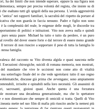
lori, ha dei limiti che non intende superare, eppure la sua figura non
uesto.
moniaca, sempre per precisa volontà del regista, che insiste su di
 che esaltano tutti gli spigoli della sua persona. L'avida aggressività
a “antica” nei rapporti familiari, la sacralità del rispetto da portare al
Z la formica
AY
icativa che non guarda in faccia nessuno. Padre e figlio non sono
28
 è la complessità del reale, le esigenze delle mogli, le discordie tra
Z la formica, Eric Darnell e Tim Johnson, 1998
'opportunismo di politici e istituzioni. Vito non aveva nulla e quindi
 puro senza paure. Michael ha tutto e tutto da perdere, è un puro
censione di Fabio Busi Ricordo il 1998, la sfida al cinema era tra
al rovello del dover essere forte e dal terrore di essere meno grande
esto e “A Bug’s Life”, film d’animazione in computer grafica (una
vità assoluta) che parlavano di insetti. Io avevo appena nove anni e
Il terrore di non riuscire a sopportare il peso di tutta la famiglia lo
la fine non vidi nessuno dei due. Negli anni successivi, tuttavia, mi è
a stessa famiglia.
masta un po’ di curiosità per questo titolo, perché sembrava affrontare
mi interessanti.
alesca del racconto su Vito diventa algida e quasi nascosta nelle
l. Esecuzioni chirurgiche, suicidi di romana memoria, non mostrati,
e del mandante che vive le uccisioni non come atto di vitalità
, ma sotterfugio finale del re che vede sgretolarsi tutto il suo regno
Cime tempestose
EB
problematiche, discusse già prima che avvengano; sono ampiamente
16
Cime tempestose, Emerald Fennell, 2026
testabili, irrisolte e opinabili nella loro necessità. Gli assassinii di
ri, sacrosanti, gioiosi quasi. Anche questa è una forzatura
 Fabio Busi
ole mostrare una decadenza generazionale, ma che lo spettatore
e e non dimenticare che sempre di omicidi si tratta. Quelli di Vito
ello che si contesta a “Cime tempestose” non è di certo l’infedeltà al
ineasta mette nel suo film di mafia più riuscito anche la nemesi più
bro. Questo bisogna chiarirlo. Ciò che non funziona nel nuovo film di
esto genere: la tentazione di far rientrare questi protagonisti in