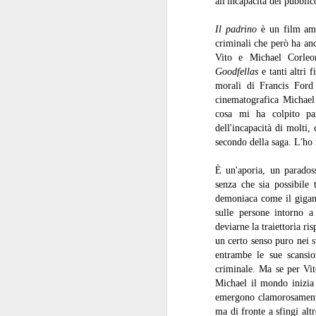
all'incapacità del pubblic
Il padrino
è un film ama
criminali che però ha anc
Vito e Michael Corleo
Goodfellas
e tanti altri 
morali di Francis For
I baffi
JUL
cinematografica Michae
31
I baffi, Emmanuel Carrère,
cosa mi ha colpito par
1986
dell'incapacità di molti
secondo della saga. L'ho 
Recensione di Fabio Busi
È un'aporia, un paradoss
Non leggete “I baffi” cercando una
senza che sia possibile 
spiegazione. Ne sareste
demoniaca come il gigan
tremendamente frustrati. Cercate
J
sulle persone intorno a
invece le incongruenze, la
deviarne la traiettoria ri
doppiezza, la perdita di senso.
un certo senso puro nei s
Carrère costruisce gran parte del
R
romanzo intorno alle sghembe
entrambe le sue scansi
indagini e l’arrovellarsi ossessivo
criminale. Ma se per Vito
Il
del protagonista, e noi siamo con
Michael il mondo inizia 
co
lui a cercare di capire.
emergono clamorosamente.
pe
ma di fronte a sfingi alt