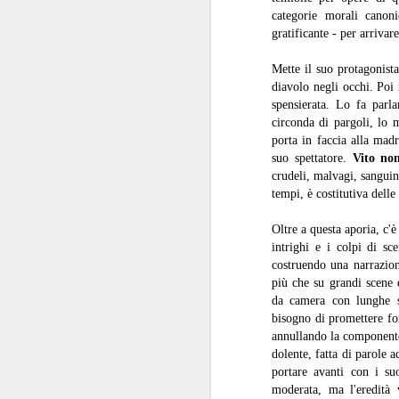
Em
categorie morali canon
m
gratificante - per arrivar
Fe
de
Mette il suo protagonista
U
F
diavolo negli occhi. Poi 
spensierata. Lo fa parla
circonda di pargoli, lo m
di
porta in faccia alla mad
suo spettatore.
Vito no
Il
crudeli, malvagi, sanguin
sc
tempi, è costitutiva delle
P
fa
Oltre a questa aporia, c'
ne
intrighi e i colpi di sc
br
costruendo una narrazione
più che su grandi scene 
J
Ma
da camera con lunghe sc
bisogno di promettere fo
annullando la componente
di
dolente, fatta di parole 
portare avanti con i su
Un
moderata, ma l'eredità 
mu