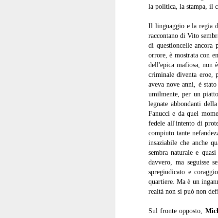
pi
la politica, la stampa, il
se
so
Il linguaggio e la regia
raccontano di Vito sembra
J
di questioncelle ancora 
orrore, è mostrata con en
dell'epica mafiosa, non è
R
criminale diventa eroe, 
aveva nove anni, è stato 
La
umilmente, per un piatto 
St
legnate abbondanti della
al
Fanucci e da quel momen
fedele all'intento di pro
compiuto tante nefandez
insaziabile che anche qu
J
sembra naturale e quasi 
davvero, ma seguisse se
spregiudicato e coraggio
R
quartiere. Ma è un inga
realtà non si può non de
È 
le
Sul fronte opposto,
Mic
du