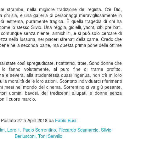
uesto.
te strambe, nella migliore tradizione del regista. C'è Dio,
 chi sia, e una galleria di personaggi meravigliosamente in
ietà estrema, puramente tragica. È quella tragedia di chi ha
Z la formica
AY
ome lo stesso Silvio. Una reggia, gioielli, yacht, cibi prelibati.
28
va comunque senza niente, annichiliti, e si può solo cercare di
Z la formica, Eric Darnell e Tim Johnson, 1998
za nella lussuria, nei piaceri sfrenati della carne. Credo che
 bene nella seconda parte, ma questa prima pone delle ottime
censione di Fabio Busi Ricordo il 1998, la sfida al cinema era tra
esto e “A Bug’s Life”, film d’animazione in computer grafica (una
vità assoluta) che parlavano di insetti. Io avevo appena nove anni e
i state così spregiudicate, ricattatrici, troie. Sono donne che
la fine non vidi nessuno dei due. Negli anni successivi, tuttavia, mi è
lo fanno volutamente, al puro fine di trarne profitto.
masta un po’ di curiosità per questo titolo, perché sembrava affrontare
ima e severa, alla studentessa quasi ingenua, non c'è in loro
mi interessanti.
a moralità delle loro azioni. Scontato individuarci riferimenti
timi mesi nel mondo del cinema. Sorrentino ci va giù pesante,
ettori uomini bavosi, dei tredicenni allupati, e donne senza
Cime tempestose
EB
con il cuore marcio.
16
Cime tempestose, Emerald Fennell, 2026
 Fabio Busi
Postato
27th April 2018
da
Fabio Busi
ilm
Loro 1
Paolo Sorrentino
Riccardo Scamarcio
Silvio
ello che si contesta a “Cime tempestose” non è di certo l’infedeltà al
Berlusconi
Toni Servillo
bro. Questo bisogna chiarirlo. Ciò che non funziona nel nuovo film di