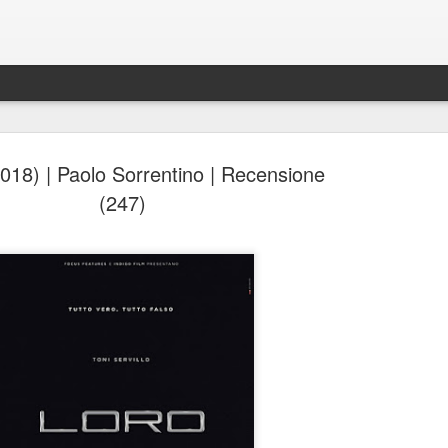
2018) | Paolo Sorrentino | Recensione
(247)
Spider-Man: Brand New D
AUG
4
Spider-Man: Brand New Day, Destin Daniel Cret
Recensione di Fabio Busi
Alla fine anche loro si sono arresi. Il modello cinecomic
dominato l’ultimo decennio, mostra ormai evidenti segni
stanchezza e anche gli alfieri di questa ondata sembra
culpa, o qualcosa di simile. Sì, perché il nuovo film di