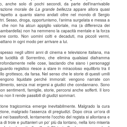
, anche solo di pochi secondi, da parte dell'inarrivabile
avazione morale de
La grande bellezza
appare allora quasi
 rispetto a quanto siamo andati oltre nel mondo di Sergio
 altri. Sesso, droga, opportunismo, l'anima surgelata e messa a
 che non ha alcun appiglio valoriale, ma (a differenza dei
a Gambardella) non ha nemmeno la capacità mentale e la forza
I convitati di pietra
L'amica geniale
ene conto. Non uomini colti e decaduti, ma piccoli vermi,
JUL
JUL
attano in ogni modo per arrivare a lui.
25
22
I convitati di pietra, Michele
L'amica geniale, Elena
Mari, 2025
Ferrante, 2011-14
spesso negli ultimi anni di cinema e televisione italiana, ma
e lucidità di Sorrentino, che elimina qualsiasi diaframma
Recensione di Fabio Busi
Recensione di Fabio Busi
profondamente nelle cose, lasciando che siano i personaggi
sguardo registico riesce a stare in miracoloso equilibrio tra il
Si capisce dopo poche pagine
Ho letto l'ultimo rigo del quarto
lo grottesco, da farsa. Nel senso che le storie di questi umili
perché “I convitati di pietra” possa
volume, l’ultima pagina di
vengono liquidate perché immorali: vengono narrate con
piacere così tanto. Non è soltanto
milleseicento e più. Quando ho
Le città di pianura
UL
dimento, senza mai ergersi a giudici che condannano. Sono
la riffa tra trenta ex compagni di
voltato il foglio e ho visto la carta
15
n sentimenti, famiglie, storie, percorsi anche sofferti. Il loro
Le città di pianura, Francesco Sossai, 2025
liceo, non è soltanto il pungolo
bianco sporco, senza più parole,
 non li rende passibili di giudizi sommari.
della morte, né la sfida a
mi ha preso una malinconia
ecensione di Fabio Busi
sopravvivere più a lungo degli
tremenda. Quello stesso senso di
zione tragicomica emerge inevitabilmente. Malgrado la cura
altri. Nel raccontare circa
vuoto che ti attanaglia quando una
ione, malgrado l'assenza di pregiudizi. Dopo circa un'ora di
 giorno dopo, ripenso a Carlobianchi e a Doriano. Mi mancano davvero,
ottant’anni di vita in meno di 160
persona se ne va, esce per
 nei bassifondi, lentamente l'occhio del regista si allontana e
me degli amici veri, forse anche di più. Non sono sicuramente
pagine, lo scrittore milanese
sempre dal tuo orizzonte, e non
 di troie e puttanieri un po' più da lontano, nella loro miseria
rfetti, tutt’altro, ma sono sinceri. Il discusso road movie “Le città di
dispone i suoi personaggi come
potrai più sapere nulla di lei.