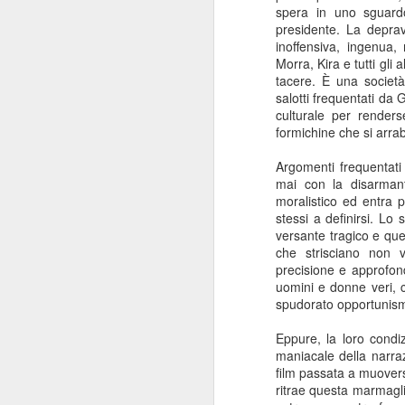
spera in uno sguardo
presidente. La depr
inoffensiva, ingenua,
Morra, Kira e tutti gli
tacere. È una società
salotti frequentati d
I baffi
culturale per renders
JUL
formichine che si arrab
31
I baffi, Emmanuel Carrère,
1986
Argomenti frequentati 
mai con la disarmant
Recensione di Fabio Busi
moralistico ed entra 
stessi a definirsi. Lo 
Non leggete “I baffi” cercando una
versante tragico e quel
spiegazione. Ne sareste
che strisciano non 
tremendamente frustrati. Cercate
J
precisione e approfon
invece le incongruenze, la
uomini e donne veri, co
doppiezza, la perdita di senso.
spudorato opportunismo
Carrère costruisce gran parte del
R
romanzo intorno alle sghembe
Eppure, la loro condi
indagini e l’arrovellarsi ossessivo
maniacale della narraz
Il
del protagonista, e noi siamo con
film passata a muoversi
co
lui a cercare di capire.
ritrae questa marmaglia
pe