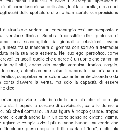
 festa davanti alla villa di Silvio in Sardegna, sperando di
anura” è prima di tutto un percorso umano che prova a ricostruire un
burattini.
ccio di carne lussuriosa, bellissima, lucida e tornita, ma a quel
nso dell’esistenza. Un film che mostra tantissimo senza dirlo, senza
a agli occhi dello spettatore che ne ha misurato con precisione
ttolinearlo, attraverso le immagini, le inquadrature.
Disclosure Day
UN
13
d è straniante vedere un personaggio così sovraesposto e
Disclosure Day, Steven Spielberg, 2026
ua versione filmica. Sembra impossibile dire qualcosa di
omo così scandagliato da giornali e televisioni. Invece
ecensione di Fabio Busi
ia, a metà tra la maschera di gomma con sorriso a trentadue
rduta nella sua noia estrema. Nel suo ego ipertrofico, come
 magia non c’è stata, tutto appare troppo telefonato. Il ritorno di
merevoli tentacoli, quello che emerge è un uomo che cammina
even Spielberg alla fantascienza schietta, la sua preferita, quella sugli
tto agli altri, anche alla moglie Veronica; ironico, saggio,
ieni, è solo parzialmente riuscito.
ndo serve, autenticamente falso, innamorato ma arrapato e
e ieratico, completamente solo e costantemente circondato da
on conta davvero la verità, ma solo la capacità di essere
che dice.
Kill Bill: The Whole Bloody Affair
UN
1
 personaggio viene solo introdotto, ma ciò che si può già
Kill Bill: The Whole Bloody Affair, Quentin Tarantino, 2004
 che sia il popolo a cercare di avvicinarlo, sono le donne a
to, più che il contrario. La sua figura è troppo grande, troppo
ecensione di Fabio Busi
nte, e quindi anche lui in un certo senso ne diviene vittima.
e agisce e compie azioni più o meno buone, ma credo che
durato solo quattro ore e dieci, e un po’ ci sono rimasto male. I siti e
o illuminare questo aspetto. Il film parla di “loro”, molto più
 pagine social parlavano di durate fantozziane: quattro ore e quaranta,
ecento ottanta minuti, diciotto bobine, sei tempi. Niente di tutto