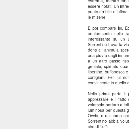
estrema, mentre fanno
pi
essere notati. Un intre
se
punto orribile e infim
so
le miserie.
J
E poi compare lui. E
onnipresente nella s
interessante su un u
R
Sorrentino trova la v
denti e l'animula spe
La
una piovra dagli innu
St
a un altro passo rispe
al
geniale, spietato qua
libertino, buffonesco 
cortigiani. Per lui n
convincente in quello 
J
Nella prima parte il
apprezzare è il fatto
volerselo portare a let
R
luminosa per questa ge
Ovvio, è un uomo ch
È 
Sorrentino abbia volut
le
che di “lui”.
du