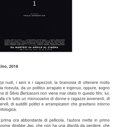
un lavoro che per certi versi non avrebbe stonato nella tr
Sam Raimi. Dopo infinite, rocambolesche avventure, mos
genere, armature futuristiche, viaggi nello spazio e nel 
più ne ha più ne metta, i Marvel Studios aprono forse 
capitolo… tornando all’umano.
Sono i sentimenti difficili la grande, roboante novità di 
lavoro.
tino, 2018
orpi nudi, i seni e i capezzoli, la bramosia di ottenere molto
a ricevuta, da un politico arrapato e ingenuo, oppure, sogno
me di Silvio Berlusconi non viene mai citato in questo film: lui,
. Ma c'è tutto un microcosmo di donne e ragazze avvenenti, di
rvili, di sudditi politici e arrampicatori che gravitano intorno
mitologica.
a prima ora abbondante di pellicola, l'autore mette in primo
 come direbbe Jep, che non ha una dignità da perdere, che