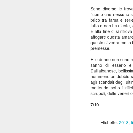
q
Sono diverse le trova
l'uomo che nessuno sa
bilico tra farsa e ser
M
tutto e non ha niente, c
E alla fine ci si ritro
affogare questa amarez
questo si vedrà molto
Re
premesse.
qu
no
E le donne non sono ma
al
sanno di esserlo e 
ri
Dall'albanese, belliss
te
nemmeno un dubbio sull
agli scandali degli ul
mettendo sotto i rifl
F
scrupoli, delle veneri 
7/10
di
Etichette:
2018
f
Qu
li