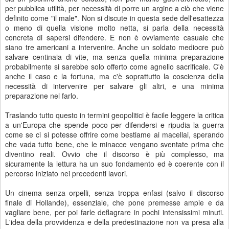
per pubblica utilità, per necessità di porre un argine a ciò che viene
definito come "il male". Non si discute in questa sede dell'esattezza
o meno di quella visione molto netta, si parla della necessità
concreta di sapersi difendere. E non è ovviamente casuale che
siano tre americani a intervenire. Anche un soldato mediocre può
salvare centinaia di vite, ma senza quella minima preparazione
probabilmente si sarebbe solo offerto come agnello sacrificale. C'è
anche il caso e la fortuna, ma c'è soprattutto la coscienza della
necessità di intervenire per salvare gli altri, e una minima
preparazione nel farlo.
Traslando tutto questo in termini geopolitici è facile leggere la critica
a un'Europa che spende poco per difendersi e ripudia la guerra
come se ci si potesse offrire come bestiame ai macellai, sperando
che vada tutto bene, che le minacce vengano sventate prima che
diventino reali. Ovvio che il discorso è più complesso, ma
sicuramente la lettura ha un suo fondamento ed è coerente con il
percorso iniziato nei precedenti lavori.
Un cinema senza orpelli, senza troppa enfasi (salvo il discorso
finale di Hollande), essenziale, che pone premesse ampie e da
vagliare bene, per poi farle deflagrare in pochi intensissimi minuti.
L'idea della provvidenza e della predestinazione non va presa alla