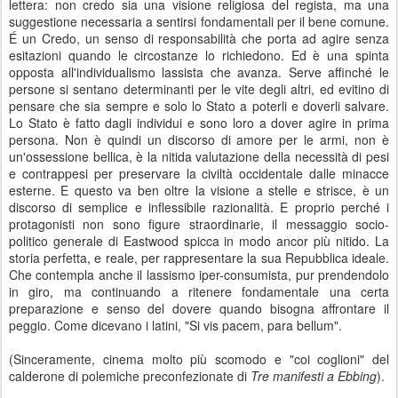
lettera: non credo sia una visione religiosa del regista, ma una
suggestione necessaria a sentirsi fondamentali per il bene comune.
É un Credo, un senso di responsabilità che porta ad agire senza
esitazioni quando le circostanze lo richiedono. Ed è una spinta
opposta all'individualismo lassista che avanza. Serve affinché le
persone si sentano determinanti per le vite degli altri, ed evitino di
pensare che sia sempre e solo lo Stato a poterli e doverli salvare.
Lo Stato è fatto dagli individui e sono loro a dover agire in prima
persona. Non è quindi un discorso di amore per le armi, non è
un'ossessione bellica, è la nitida valutazione della necessità di pesi
e contrappesi per preservare la civiltà occidentale dalle minacce
esterne. E questo va ben oltre la visione a stelle e strisce, è un
discorso di semplice e inflessibile razionalità. E proprio perché i
protagonisti non sono figure straordinarie, il messaggio socio-
politico generale di Eastwood spicca in modo ancor più nitido. La
storia perfetta, e reale, per rappresentare la sua Repubblica ideale.
Che contempla anche il lassismo iper-consumista, pur prendendolo
in giro, ma continuando a ritenere fondamentale una certa
preparazione e senso del dovere quando bisogna affrontare il
peggio. Come dicevano i latini, "Si vis pacem, para bellum".
(Sinceramente, cinema molto più scomodo e "coi coglioni" del
calderone di polemiche preconfezionate di
Tre manifesti a Ebbing
).