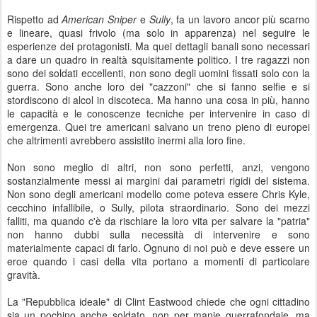
Rispetto ad
American Sniper
e
Sully
, fa un lavoro ancor più scarno
e lineare, quasi frivolo (ma solo in apparenza) nel seguire le
esperienze dei protagonisti. Ma quei dettagli banali sono necessari
a dare un quadro in realtà squisitamente politico. I tre ragazzi non
sono dei soldati eccellenti, non sono degli uomini fissati solo con la
guerra. Sono anche loro dei "cazzoni" che si fanno selfie e si
stordiscono di alcol in discoteca. Ma hanno una cosa in più, hanno
le capacità e le conoscenze tecniche per intervenire in caso di
emergenza. Quei tre americani salvano un treno pieno di europei
che altrimenti avrebbero assistito inermi alla loro fine.
Non sono meglio di altri, non sono perfetti, anzi, vengono
sostanzialmente messi ai margini dai parametri rigidi del sistema.
Non sono degli americani modello come poteva essere Chris Kyle,
cecchino infallibile, o Sully, pilota straordinario. Sono dei mezzi
falliti, ma quando c'è da rischiare la loro vita per salvare la "patria"
non hanno dubbi sulla necessità di intervenire e sono
materialmente capaci di farlo. Ognuno di noi può e deve essere un
eroe quando i casi della vita portano a momenti di particolare
gravità.
La "Repubblica ideale" di Clint Eastwood chiede che ogni cittadino
sia un pochino anche soldato, non per manie guerrafondaie, ma