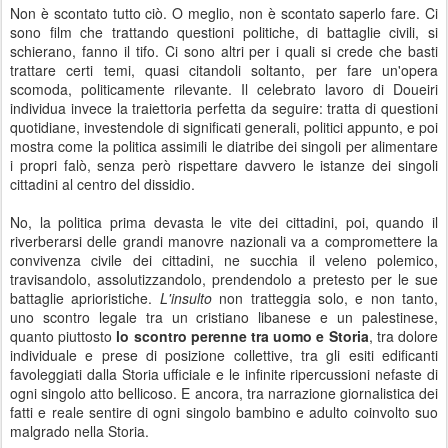
Non è scontato tutto ciò. O meglio, non è scontato saperlo fare. Ci
sono film che trattando questioni politiche, di battaglie civili, si
schierano, fanno il tifo. Ci sono altri per i quali si crede che basti
trattare certi temi, quasi citandoli soltanto, per fare un'opera
scomoda, politicamente rilevante. Il celebrato lavoro di Doueiri
individua invece la traiettoria perfetta da seguire: tratta di questioni
quotidiane, investendole di significati generali, politici appunto, e poi
mostra come la politica assimili le diatribe dei singoli per alimentare
i propri falò, senza però rispettare davvero le istanze dei singoli
cittadini al centro del dissidio.
No, la politica prima devasta le vite dei cittadini, poi, quando il
riverberarsi delle grandi manovre nazionali va a compromettere la
convivenza civile dei cittadini, ne succhia il veleno polemico,
travisandolo, assolutizzandolo, prendendolo a pretesto per le sue
battaglie aprioristiche.
L'insulto
non tratteggia solo, e non tanto,
uno scontro legale tra un cristiano libanese e un palestinese,
quanto piuttosto
lo scontro perenne tra uomo e Storia
, tra dolore
individuale e prese di posizione collettive, tra gli esiti edificanti
favoleggiati dalla Storia ufficiale e le infinite ripercussioni nefaste di
ogni singolo atto bellicoso. E ancora, tra narrazione giornalistica dei
fatti e reale sentire di ogni singolo bambino e adulto coinvolto suo
malgrado nella Storia.