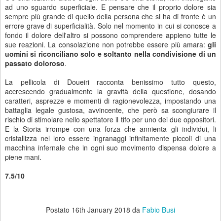
ad uno sguardo superficiale. E pensare che il proprio dolore sia
sempre più grande di quello della persona che si ha di fronte è un
errore grave di superficialità. Solo nel momento in cui si conosce a
fondo il dolore dell'altro si possono comprendere appieno tutte le
sue reazioni. La consolazione non potrebbe essere più amara:
gli
uomini si riconciliano solo e soltanto nella condivisione di un
passato doloroso
.
La pellicola di Doueiri racconta benissimo tutto questo,
accrescendo gradualmente la gravità della questione, dosando
caratteri, asprezze e momenti di ragionevolezza, impostando una
battaglia legale gustosa, avvincente, che però sa scongiurare il
rischio di stimolare nello spettatore il tifo per uno dei due oppositori.
E la Storia irrompe con una forza che annienta gli individui, li
cristallizza nel loro essere ingranaggi infinitamente piccoli di una
macchina infernale che in ogni suo movimento dispensa dolore a
piene mani.
7.5/10
Postato
16th January 2018
da
Fabio Busi