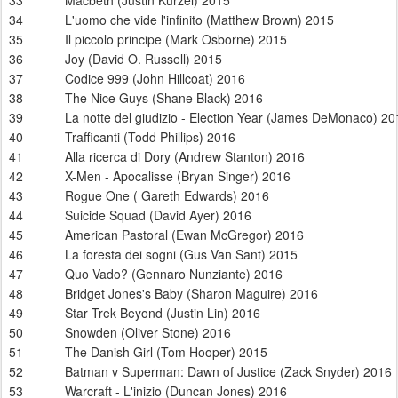
34
L'uomo che vide l'infinito (Matthew Brown) 2015
35
Il piccolo principe (Mark Osborne) 2015
36
Joy (David O. Russell) 2015
37
Codice 999 (John Hillcoat) 2016
38
The Nice Guys (Shane Black) 2016
39
La notte del giudizio - Election Year (James DeMonaco) 20
40
Trafficanti (Todd Phillips) 2016
41
Alla ricerca di Dory (Andrew Stanton) 2016
42
X-Men - Apocalisse (Bryan Singer) 2016
43
Rogue One ( Gareth Edwards) 2016
44
Suicide Squad (David Ayer) 2016
45
American Pastoral (Ewan McGregor) 2016
46
La foresta dei sogni (Gus Van Sant) 2015
47
Quo Vado? (Gennaro Nunziante) 2016
48
Bridget Jones's Baby (Sharon Maguire) 2016
49
Star Trek Beyond (Justin Lin) 2016
50
Snowden (Oliver Stone) 2016
51
The Danish Girl (Tom Hooper) 2015
52
Batman v Superman: Dawn of Justice (Zack Snyder) 2016
53
Warcraft - L'inizio (Duncan Jones) 2016