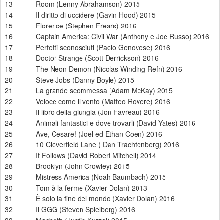
13
Room (Lenny Abrahamson) 2015
14
Il diritto di uccidere (Gavin Hood) 2015
15
Florence (Stephen Frears) 2016
16
Captain America: Civil War (Anthony e Joe Russo) 2016
17
Perfetti sconosciuti (Paolo Genovese) 2016
18
Doctor Strange (Scott Derrickson) 2016
19
The Neon Demon (Nicolas Winding Refn) 2016
20
Steve Jobs (Danny Boyle) 2015
21
La grande scommessa (Adam McKay) 2015
22
Veloce come il vento (Matteo Rovere) 2016
23
Il libro della giungla (Jon Favreau) 2016
24
Animali fantastici e dove trovarli (David Yates) 2016
25
Ave, Cesare! (Joel ed Ethan Coen) 2016
26
10 Cloverfield Lane ( Dan Trachtenberg) 2016
27
It Follows (David Robert Mitchell) 2014
28
Brooklyn (John Crowley) 2015
29
Mistress America (Noah Baumbach) 2015
30
Tom à la ferme (Xavier Dolan) 2013
31
È solo la fine del mondo (Xavier Dolan) 2016
32
Il GGG (Steven Spielberg) 2016
33
Macbeth (Justin Kurzel) 2015