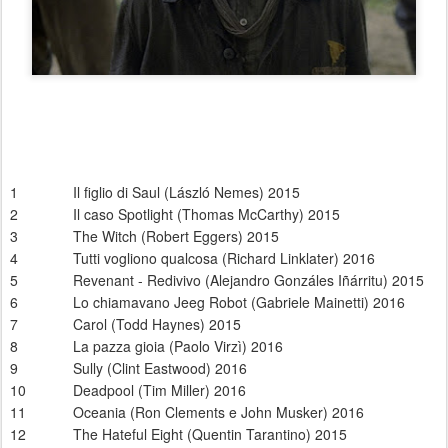
1
Il figlio di Saul (L
á
szl
ó
Nemes) 2015
2
Il caso Spotlight (Thomas McCarthy) 2015
3
The Witch (Robert Eggers) 2015
4
Tutti vogliono qualcosa (Richard Linklater) 2016
5
Revenant - Redivivo (Alejandro Gonz
á
les I
ñá
rritu) 2015
6
Lo chiamavano Jeeg Robot (Gabriele Mainetti) 2016
7
Carol (Todd Haynes) 2015
8
La pazza gioia (Paolo Virzì) 2016
9
Sully (Clint Eastwood) 2016
10
Deadpool (Tim Miller) 2016
11
Oceania (Ron Clements e John Musker) 2016
12
The Hateful Eight (Quentin Tarantino) 2015