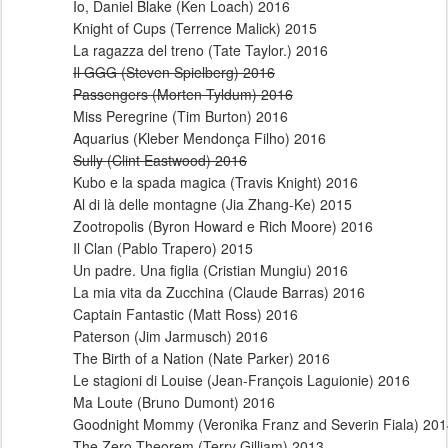
Io, Daniel Blake (Ken Loach) 2016
Knight of Cups (Terrence Malick) 2015
La ragazza del treno (Tate Taylor.) 2016
Il GGG (Steven Spielberg) 2016
Passengers (Morten Tyldum) 2016
Miss Peregrine (Tim Burton) 2016
Aquarius (Kleber Mendonça Filho) 2016
Sully (Clint Eastwood) 2016
Kubo e la spada magica (Travis Knight) 2016
Al di là delle montagne (Jia Zhang-Ke) 2015
Zootropolis (Byron Howard e Rich Moore) 2016
Il Clan (Pablo Trapero) 2015
Un padre. Una figlia (Cristian Mungiu) 2016
La mia vita da Zucchina (Claude Barras) 2016
Captain Fantastic (Matt Ross) 2016
Paterson (Jim Jarmusch) 2016
The Birth of a Nation (Nate Parker) 2016
Le stagioni di Louise (Jean-François Laguionie) 2016
Ma Loute (Bruno Dumont) 2016
Goodnight Mommy (Veronika Franz and Severin Fiala) 20
The Zero Theorem (Terry Gilliam) 2013