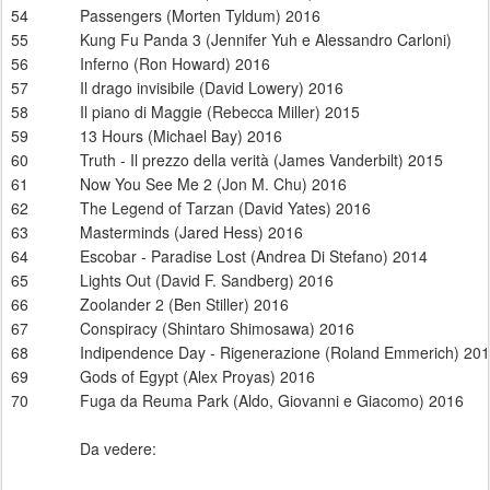
54
Passengers (Morten Tyldum) 2016
55
Kung Fu Panda 3 (Jennifer Yuh e Alessandro Carloni)
56
Inferno (Ron Howard) 2016
57
Il drago invisibile (David Lowery) 2016
58
Il piano di Maggie (Rebecca Miller) 2015
59
13 Hours (Michael Bay) 2016
60
Truth - Il prezzo della verità (James Vanderbilt) 2015
61
Now You See Me 2 (Jon M. Chu) 2016
62
The Legend of Tarzan (David Yates) 2016
63
Masterminds (Jared Hess) 2016
64
Escobar - Paradise Lost (Andrea Di Stefano) 2014
65
Lights Out (David F. Sandberg) 2016
66
Zoolander 2 (Ben Stiller) 2016
67
Conspiracy (Shintaro Shimosawa) 2016
68
Indipendence Day - Rigenerazione (Roland Emmerich) 20
69
Gods of Egypt (Alex Proyas) 2016
70
Fuga da Reuma Park (Aldo, Giovanni e Giacomo) 2016
Da vedere: