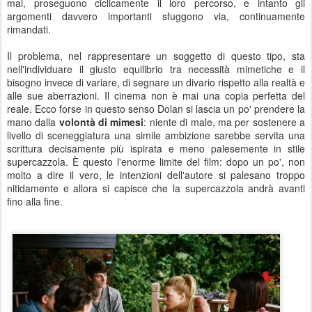
mai, proseguono ciclicamente il loro percorso, e intanto gli
argomenti davvero importanti sfuggono via, continuamente
rimandati.
Il problema, nel rappresentare un soggetto di questo tipo, sta
nell'individuare il giusto equilibrio tra necessità mimetiche e il
bisogno invece di variare, di segnare un divario rispetto alla realtà e
alle sue aberrazioni. Il cinema non è mai una copia perfetta del
reale. Ecco forse in questo senso Dolan si lascia un po' prendere la
mano dalla
volontà di mimesi
: niente di male, ma per sostenere a
livello di sceneggiatura una simile ambizione sarebbe servita una
scrittura decisamente più ispirata e meno palesemente in stile
supercazzola. È questo l'enorme limite del film: dopo un po', non
molto a dire il vero, le intenzioni dell'autore si palesano troppo
nitidamente e allora si capisce che la supercazzola andrà avanti
fino alla fine.