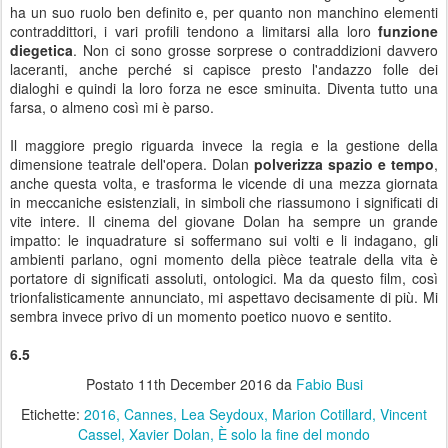
ha un suo ruolo ben definito e, per quanto non manchino elementi
contraddittori, i vari profili tendono a limitarsi alla loro
funzione
diegetica
. Non ci sono grosse sorprese o contraddizioni davvero
laceranti, anche perché si capisce presto l'andazzo folle dei
dialoghi e quindi la loro forza ne esce sminuita. Diventa tutto una
farsa, o almeno così mi è parso.
Il maggiore pregio riguarda invece la regia e la gestione della
dimensione teatrale dell'opera. Dolan
polverizza spazio e tempo
,
anche questa volta, e trasforma le vicende di una mezza giornata
in meccaniche esistenziali, in simboli che riassumono i significati di
vite intere. Il cinema del giovane Dolan ha sempre un grande
impatto: le inquadrature si soffermano sui volti e li indagano, gli
ambienti parlano, ogni momento della pièce teatrale della vita è
portatore di significati assoluti, ontologici. Ma da questo film, così
trionfalisticamente annunciato, mi aspettavo decisamente di più. Mi
sembra invece privo di un momento poetico nuovo e sentito.
6.5
Postato
11th December 2016
da
Fabio Busi
Etichette:
2016
Cannes
Lea Seydoux
Marion Cotillard
Vincent
Cassel
Xavier Dolan
È solo la fine del mondo