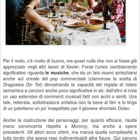
Per il resto, c'è molto di buono, ma quasi nulla che non si fosse già
apprezzato negli altri lavori di Xavier. Forse l'unico cambiamento
significativo riguarda
le musiche
, che da un lato osano arrischiarsi
anche sul crinale del pop commerciale (clamorosa la scelta di
Dragostea Din Tei
) dimostrando la capacità del regista di ridare
semantica a canzoni anche poco significative in sè; dall'altro si nota
un uso estensivo di commenti musicali fatti con archi o simili. Una
tale, reiterata, sottolineatura enfatica non fa bene al film e lo tinge
di un patetismo un po' inaspettato per il giovane sfrontato Dolan.
Anche la costruzione dei personaggi, per quanto efficace, risulta
meno convincente rispetto a
Mommy
, ma anche a opere
precedenti. Gli attori sono ottimi, ma manca quella complessità a
tutto tondo che aveva reso indimenticabili altre figure. Qui ognuno