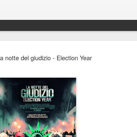
a notte del giudizio - Election Year
Spider-Man: Brand New D
AUG
4
Spider-Man: Brand New Day, Destin Daniel Cret
Recensione di Fabio Busi
Alla fine anche loro si sono arresi. Il modello cinecomic
dominato l’ultimo decennio, mostra ormai evidenti segni
stanchezza e anche gli alfieri di questa ondata sembra
culpa, o qualcosa di simile. Sì, perché il nuovo film di