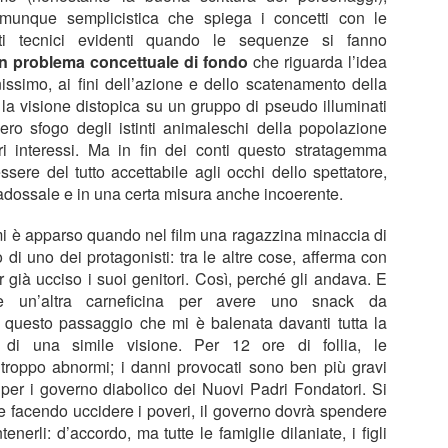
omunque semplicistica che spiega i concetti con le
uesto.
miti tecnici evidenti quando le sequenze si fanno
n problema concettuale di fondo
che riguarda l’idea
issimo, ai fini dell’azione e dello scatenamento della
Z la formica
AY
 la visione distopica su un gruppo di pseudo illuminati
28
Z la formica, Eric Darnell e Tim Johnson, 1998
ibero sfogo degli istinti animaleschi della popolazione
ri interessi. Ma in fin dei conti questo stratagemma
censione di Fabio Busi Ricordo il 1998, la sfida al cinema era tra
esto e “A Bug’s Life”, film d’animazione in computer grafica (una
sere del tutto accettabile agli occhi dello spettatore,
vità assoluta) che parlavano di insetti. Io avevo appena nove anni e
adossale e in una certa misura anche incoerente.
la fine non vidi nessuno dei due. Negli anni successivi, tuttavia, mi è
masta un po’ di curiosità per questo titolo, perché sembrava affrontare
mi è apparso quando nel film una ragazzina minaccia di
mi interessanti.
 di uno dei protagonisti: tra le altre cose, afferma con
 già ucciso i suoi genitori. Così, perché gli andava. E
e un’altra carneficina per avere uno snack da
Cime tempestose
EB
 questo passaggio che mi è balenata davanti tutta la
16
Cime tempestose, Emerald Fennell, 2026
di una simile visione. Per 12 ore di follia, le
roppo abnormi; i danni provocati sono ben più gravi
 Fabio Busi
 per i governo diabolico dei Nuovi Padri Fondatori. Si
 facendo uccidere i poveri, il governo dovrà spendere
ello che si contesta a “Cime tempestose” non è di certo l’infedeltà al
nerli: d’accordo, ma tutte le famiglie dilaniate, i figli
bro. Questo bisogna chiarirlo. Ciò che non funziona nel nuovo film di