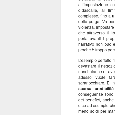
all’impostazione c
q
didascalie, ai li
complesse, fino a
u
della purga. Va ben
M
violenza, impostare
che attraverso il l
porta avanti i prop
Re
qu
narrativo non può es
no
perché è troppo par
al
ri
L’esempio perfetto 
te
devastare il negozio
nonchalance di aver
adesso vuole far
F
sgranocchiare. È in
scarsa credibilità
conseguenze sono t
di
dei benefici, anche
dice ad esempio che
Qu
meno soldi per mante
li