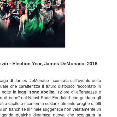
un lavoro che per certi versi non avrebbe stonato nella tr
Sam Raimi. Dopo infinite, rocambolesche avventure, mos
genere, armature futuristiche, viaggi nello spazio e nel 
più ne ha più ne metta, i Marvel Studios aprono forse 
capitolo… tornando all’umano.
Sono i sentimenti difficili la grande, roboante novità di 
lavoro.
dizio - Election Year, James DeMonaco, 2016
 saga di James DeMonaco incentrata sull’evento dello
uale che caratterizza il futuro distopico raccontato in
a notte
le leggi sono abolite
, 12 ore di efferatezze e
 fin di bene” dai Nuovi Padri Fondatori che guidano gli
terzo capitolo riconferma sostanzialmente pregi e difetti
i un franchise (il finale suggerisce non velatamente un
iungendo qualche dinamica nuova che scongiura la