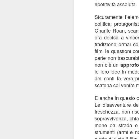
ripetitività assoluta.
Sicuramente l’elem
politica: protagoni
Charlie Roan, scam
ora decisa a vincer
I baffi
JUL
tradizione ormai c
31
I baffi, Emmanuel Carrère,
film, le questioni c
1986
parte non trascurab
non c’è un
approf
Recensione di Fabio Busi
le loro idee in modo
Non leggete “I baffi” cercando una
dei conti la vera p
spiegazione. Ne sareste
scatena col venire 
tremendamente frustrati. Cercate
J
invece le incongruenze, la
E anche in questo 
doppiezza, la perdita di senso.
Le disavventure dei
Carrère costruisce gran parte del
freschezza, non ris
R
romanzo intorno alle sghembe
sopravvivenza, chi
indagini e l’arrovellarsi ossessivo
Il
del protagonista, e noi siamo con
meno da strada e p
co
lui a cercare di capire.
strumenti (armi e n
pe
punto di vista il fil