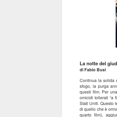
La notte del giu
di Fabio Busi
Continua la solida
sfogo, la purga ann
questi film. Per un
omicidi tollerati “a
Stati Uniti. Questo 
di quello che è orma
quarto film), agg