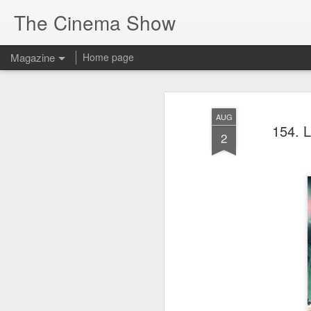
The Cinema Show
Magazine
Home page
AUG
154. L
2