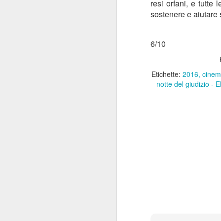
resi orfani, e tutte 
Em
m
sostenere e aiutare 
Fe
de
U
6/10
F
Etichette:
2016
cine
di
notte del giudizio - E
Il
sc
P
fa
ne
br
J
Ma
di
Un
mu