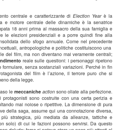
ento centrale e caratterizzante di
Election Year
è la
sta e motore centrale delle dinamiche è la senatrice
pata 18 anni prima al massacro della sua famiglia e
e le elezioni presidenziali e a porre quindi fine alla
I convitati di pietra
L'amica geniale
JUL
JUL
onsolidata dello sfogo annuale. Come nel precedente
25
22
I convitati di pietra, Michele
L'amica geniale, Elena
oncettuali, antropologiche e politiche costituiscono una
Mari, 2025
Ferrante, 2011-14
ile del film, ma non diventano mai veramente centrali;
ondimento
reale sulle questioni: i personaggi ripetono
Recensione di Fabio Busi
Recensione di Fabio Busi
 formulare, senza sostanziali variazioni. Perché in fin
Si capisce dopo poche pagine
Ho letto l'ultimo rigo del quarto
rotagonista del film è l’azione, il terrore puro che si
perché “I convitati di pietra” possa
volume, l’ultima pagina di
meno della legge.
piacere così tanto. Non è soltanto
milleseicento e più. Quando ho
Le città di pianura
UL
la riffa tra trenta ex compagni di
voltato il foglio e ho visto la carta
caso le
meccaniche
action
sono oliate alla perfezione.
15
Le città di pianura, Francesco Sossai, 2025
liceo, non è soltanto il pungolo
bianco sporco, senza più parole,
 protagonisti sono costruite con una certa perizia e
della morte, né la sfida a
mi ha preso una malinconia
ultando mai noiose o ripetitive. La dimensione di pura
ecensione di Fabio Busi
sopravvivere più a lungo degli
tremenda. Quello stesso senso di
ave della saga, assume qui una connotazione diversa,
altri. Nel raccontare circa
vuoto che ti attanaglia quando una
 giorno dopo, ripenso a Carlobianchi e a Doriano. Mi mancano davvero,
ottant’anni di vita in meno di 160
persona se ne va, esce per
iù strategica, più mediata da alleanze, tattiche e
me degli amici veri, forse anche di più. Non sono sicuramente
pagine, lo scrittore milanese
sempre dal tuo orizzonte, e non
on solo) di cui le fazioni possono servirsi. Da questo
rfetti, tutt’altro, ma sono sinceri. Il discusso road movie “Le città di
dispone i suoi personaggi come
potrai più sapere nulla di lei.
m non delude; forse si poteva stare un poco più attenti al