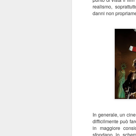
pi
realismo, soprattut
se
danni non propriame
so
J
R
La
St
al
J
R
In generale, un cine
difficilmente può fa
È 
in maggiore consid
le
sfondano lo scherm
du