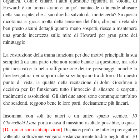
organica. Com’è chiaro, l’altra questione riguarda la volontà di
Howard: è un uomo strano e un po’ maniacale o intende abusare
della sua ospite, che a suo dire ha salvato da morte certa? Su questa
dicotomia si gioca molta della tensione del film, che pur rivelando
ben presto alcuni dettagli quanto meno sospetti, riesce a mantenere
una grande incertezza sulle mire di Howard per gran parte del
minutaggio.
La costruzione della trama funziona per due motivi principali: la sua
semplicità da una parte (che non rende banale la questione, ma solo
più incisiva) e la bella raffigurazione dei tre personaggi, nonché la
fine levigatura dei rapporti che si sviluppano tra di loro. Da questo
punto di vista, la qualità della recitazione di John Goodman è
decisiva per far funzionare tutto l’intreccio di alleanze e sospetti,
tradimenti e assoluzioni. Gli altri due attori sono comunque tutt’altro
che scadenti, reggono bene le loro parti, decisamente più lineari.
Insomma, con soli tre attori e un unico spazio scenico,
10
Cloverfield Lane
porta a casa il massimo risultato possibile, o quasi.
[Da qui ci sono anticipazioni]
Dispiace però che tutte le prerogative
volte alla sottrazione vengano sostanzialmente tradite negli ultimi 10