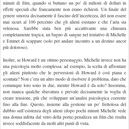
minuti di film, quando si buttano un po’ di milioni di dollari in
effetti speciali che francamente non erano richiesti. Un finale del
genere smorza decisamente il fascino dell’incertezza, del non essere
mai sicuri al 100 percento che gli alieni esistano e che l’aria sia
velenosa. Sarebbe stata ben più accattivante una chiusura
completamente tragica, un bagno di sangue nel tentativo di Michelle
e Emmet di scappare (solo per andare incontro a un destino ancor
più doloroso).
Inoltre, se Howard è un ottimo personaggio, Michelle invece non ha
una psicologia molto complessa: ad esempio, la scelta di affrontare
gli alieni piuttosto che le perversioni di Howard è così piana e
scontata? Non c’era un altro modo di risolvere il problema, dato che
comunque loro sono in due, mentre Howard è da solo? Insomma,
non manca qualche sbavatura e prevale decisamente la voglia di
creare tensione, più che sviluppare un’analisi psicologica coerente
fino alla fine. Questo, insieme alla gestione un po’ frettolosa del
dubbio sull’esistenza degli alieni (dopo pochi minuti Michelle vede
una donna infetta dal vetro della porta) penalizza un film che risulta
invece soddisfacente da molti altri punti di vista.