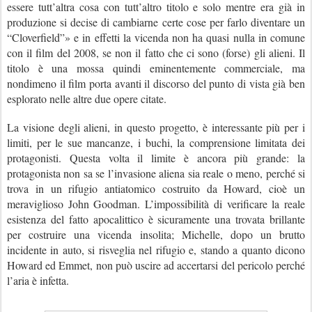
essere tutt’altra cosa con tutt’altro titolo e solo mentre era già in
produzione si decise di cambiarne certe cose per farlo diventare un
“Cloverfield”
» e in effetti la vicenda non ha quasi nulla in comune
con il film del 2008, se non il fatto che ci sono (forse) gli alieni. Il
titolo è una mossa quindi eminentemente commerciale, ma
nondimeno il film porta avanti il discorso del punto di vista già ben
esplorato nelle altre due opere citate.
La visione degli alieni, in questo progetto, è interessante più per i
limiti, per le sue mancanze, i buchi, la comprensione limitata dei
protagonisti. Questa volta il limite è ancora più grande: la
protagonista non sa se l’invasione aliena sia reale o meno, perché si
trova in un rifugio antiatomico costruito da Howard, cioè un
meraviglioso John Goodman. L’impossibilità di verificare la reale
esistenza del fatto apocalittico è sicuramente una trovata brillante
per costruire una vicenda insolita; Michelle, dopo un brutto
incidente in auto, si risveglia nel rifugio e, stando a quanto dicono
Howard ed Emmet, non può uscire ad accertarsi del pericolo perché
l’aria è infetta.