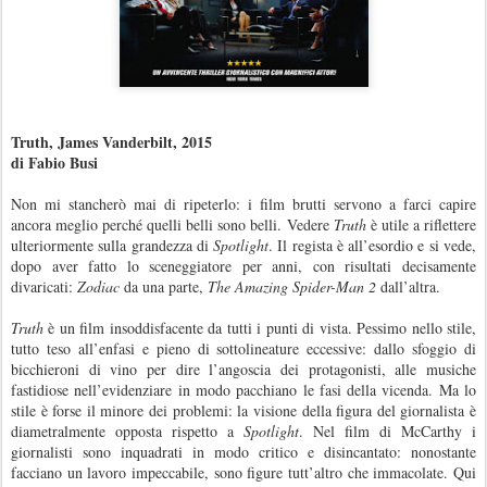
Truth, James Vanderbilt, 2015
di Fabio Busi
Non mi stancherò mai di ripeterlo: i film brutti servono a farci capire
ancora meglio perché quelli belli sono belli. Vedere
Truth
è utile a riflettere
ulteriormente sulla grandezza di
Spotlight
. Il regista è all’esordio e si vede,
dopo aver fatto lo sceneggiatore per anni, con risultati decisamente
divaricati:
Zodiac
da una parte,
The Amazing Spider-Man 2
dall’altra.
Truth
è un film insoddisfacente da tutti i punti di vista. Pessimo nello stile,
tutto teso all’enfasi e pieno di sottolineature eccessive: dallo sfoggio di
bicchieroni di vino per dire l’angoscia dei protagonisti, alle musiche
fastidiose nell’evidenziare in modo pacchiano le fasi della vicenda. Ma lo
stile è forse il minore dei problemi: la visione della figura del giornalista è
diametralmente opposta rispetto a
Spotlight
. Nel film di McCarthy i
giornalisti sono inquadrati in modo critico e disincantato: nonostante
facciano un lavoro impeccabile, sono figure tutt’altro che immacolate. Qui