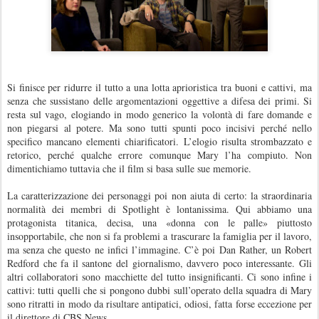
Si finisce per ridurre il tutto a una lotta aprioristica tra buoni e cattivi, ma
senza che sussistano delle argomentazioni oggettive a difesa dei primi. Si
resta sul vago, elogiando in modo generico la volontà di fare domande e
non piegarsi al potere. Ma sono tutti spunti poco incisivi perché nello
specifico mancano elementi chiarificatori. L’elogio risulta strombazzato e
retorico, perché qualche errore comunque Mary l’ha compiuto. Non
dimentichiamo tuttavia che il film si basa sulle sue memorie.
La caratterizzazione dei personaggi poi non aiuta di certo: la straordinaria
normalità dei membri di Spotlight è lontanissima. Qui abbiamo una
protagonista titanica, decisa, una «donna con le palle» piuttosto
insopportabile, che non si fa problemi a trascurare la famiglia per il lavoro,
ma senza che questo ne infici l’immagine. C’è poi Dan Rather, un Robert
Redford che fa il santone del giornalismo, davvero poco interessante. Gli
altri collaboratori sono macchiette del tutto insignificanti. Ci sono infine i
cattivi: tutti quelli che si pongono dubbi sull’operato della squadra di Mary
sono ritratti in modo da risultare antipatici, odiosi, fatta forse eccezione per
il direttore di CBS News.