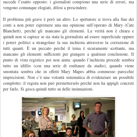
succede l’esatto opposto: i giornalisti compiono una serie di errori, ma
vengono comunque elogiati, difesi a prescindere.
Il problema più grave è però un altro. Lo spettatore si trova alla fine dei
conti a non poter esprimere una sua opinione sull’operato di Mary (Cate
Blanchett), perché gli mancano gli elementi. La verità non è chiara e
quindi non si capisce se sia stata la giornalista ad essere superficiale oppure
i poteri politici a strangolare la sua inchiesta attraverso la corruzione di
tutti quanti. È un peccato perché il tema è sicuramente scottante, ma
mancano gli elementi sufficienti per giungere a qualsiasi conclusione. Il
punto di vista registico poi non aiuta: quando l’inchiesta procede sembra
tutto un idillio (con una serie di esultanze da stadio), quando viene
smontata sembra che in effetti Mary Mapes abbia commesso parecchie
imprecisioni. Non c’è una volontà sistematica di evidenziare un possibile
complotto: il regista non può permetterselo perché non ha appigli concreti
per farlo. Si gioca quindi tutto su delle insinuazioni.