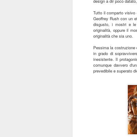
design a dir poco datato
Tutto il comparto visivo
Geoffrey Rush con un ef
disgusto, i mostri e le 
originalità, oppure il m
originalità che sia uno.
I baffi
JUL
31
I baffi, Emmanuel Carrère,
Pessima la costruzione d
1986
in grado di sopravviver
inesistente. Il protago
Recensione di Fabio Busi
comunque davvero d'una
prevedibile e superato d
Non leggete “I baffi” cercando una
spiegazione. Ne sareste
tremendamente frustrati. Cercate
J
invece le incongruenze, la
doppiezza, la perdita di senso.
Carrère costruisce gran parte del
R
romanzo intorno alle sghembe
indagini e l’arrovellarsi ossessivo
Il
del protagonista, e noi siamo con
co
lui a cercare di capire.
pe