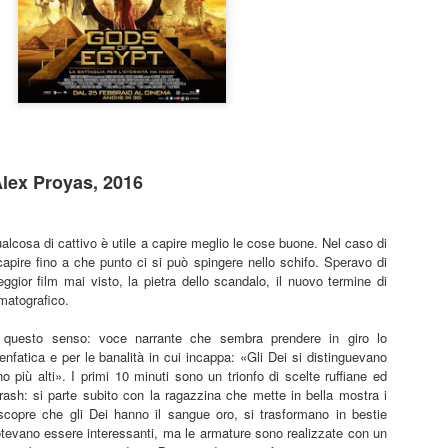
un lavoro che per certi versi non avrebbe stonato nella tr
Sam Raimi. Dopo infinite, rocambolesche avventure, mos
genere, armature futuristiche, viaggi nello spazio e nel 
più ne ha più ne metta, i Marvel Studios aprono forse 
capitolo… tornando all’umano.
Sono i sentimenti difficili la grande, roboante novità di 
lavoro.
lex Proyas, 2016
alcosa di cattivo è utile a capire meglio le cose buone. Nel caso di
capire fino a che punto ci si può spingere nello schifo. Speravo di
eggior film mai visto, la pietra dello scandalo, il nuovo termine di
ematografico.
n questo senso: voce narrante che sembra prendere in giro lo
enfatica e per le banalità in cui incappa:
«Gli Dei si distinguevano
o più alti». I primi 10 minuti sono un trionfo di scelte ruffiane ed
ash: si parte subito con la ragazzina che mette in bella mostra i
 scopre che gli Dei hanno il sangue oro, si trasformano in bestie
tevano essere interessanti, ma le armature sono realizzate con un