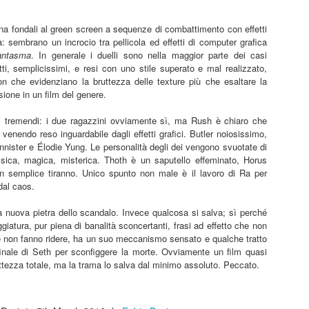
anura” è prima di tutto un percorso umano che prova a ricostruire un
burattini.
nso dell’esistenza. Un film che mostra tantissimo senza dirlo, senza
rna fondali al green screen a sequenze di combattimento con effetti
ttolinearlo, attraverso le immagini, le inquadrature.
à: sembrano un incrocio tra pellicola ed effetti di computer grafica
Disclosure Day
UN
antasma
. In generale i duelli sono nella maggior parte dei casi
13
ti, semplicissimi, e resi con uno stile superato e mal realizzato,
Disclosure Day, Steven Spielberg, 2026
on che evidenziano la bruttezza delle texture più che esaltare la
ione in un film del genere.
ecensione di Fabio Busi
tti tremendi: i due ragazzini ovviamente sì, ma Rush è chiaro che
 magia non c’è stata, tutto appare troppo telefonato. Il ritorno di
venendo reso inguardabile dagli effetti grafici. Butler noiosissimo,
even Spielberg alla fantascienza schietta, la sua preferita, quella sugli
nister e Élodie Yung. Le personalità degli dei vengono svuotate di
ieni, è solo parzialmente riuscito.
sica, magica, misterica. Thoth è un saputello effeminato, Horus
n semplice tiranno. Unico spunto non male è il lavoro di Ra per
dal caos.
Kill Bill: The Whole Bloody Affair
UN
 nuova pietra dello scandalo. Invece qualcosa si salva; sì perché
1
iatura, pur piena di banalità sconcertanti, frasi ad effetto che non
Kill Bill: The Whole Bloody Affair, Quentin Tarantino, 2004
e non fanno ridere, ha un suo meccanismo sensato e qualche tratto
finale di Seth per sconfiggere la morte. Ovviamente un film quasi
ecensione di Fabio Busi
ttezza totale, ma la trama lo salva dal minimo assoluto. Peccato.
durato solo quattro ore e dieci, e un po’ ci sono rimasto male. I siti e
 pagine social parlavano di durate fantozziane: quattro ore e quaranta,
ecento ottanta minuti, diciotto bobine, sei tempi. Niente di tutto