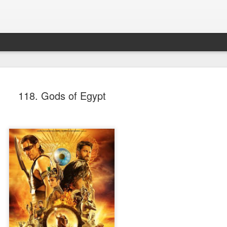
118. Gods of Egypt
Spider-Man: Brand New D
AUG
4
Spider-Man: Brand New Day, Destin Daniel Cret
Recensione di Fabio Busi
Alla fine anche loro si sono arresi. Il modello cinecomic
dominato l’ultimo decennio, mostra ormai evidenti segni
stanchezza e anche gli alfieri di questa ondata sembra
culpa, o qualcosa di simile. Sì, perché il nuovo film di