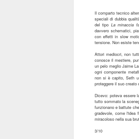
pi
se
Il comparto tecnico alte
so
speciali di dubbia qualit
J
del tipo
La minaccia f
davvero schematici, piat
con effetti in slow moti
tensione. Non esiste tens
R
Attori mediocri, non tu
La
conosce il mestiere, pur 
St
un pelo meglio Jaime Lan
al
ogni componente metafi
non si è capito, Seth u
proteggere il suo creato 
J
Dicevo: poteva essere la
tutto sommato la scenegg
funzionano e battute ch
gradevole, come l'idea 
R
miracoloso nella sua bru
È 
3/10
le
du