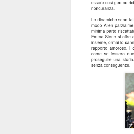
essere così geometrici
noncuranza.
Le dinamiche sono tal
modo Allen parzialmen
minima parte riscattat
Emma Stone si offre 
I baffi
JUL
insieme, ormai lo sann
31
I baffi, Emmanuel Carrère,
rapporto amoroso. I d
1986
come se fossero due
proseguire una storia
Recensione di Fabio Busi
senza conseguenze.
Non leggete “I baffi” cercando una
spiegazione. Ne sareste
tremendamente frustrati. Cercate
J
invece le incongruenze, la
doppiezza, la perdita di senso.
Carrère costruisce gran parte del
R
romanzo intorno alle sghembe
indagini e l’arrovellarsi ossessivo
Il
del protagonista, e noi siamo con
co
lui a cercare di capire.
pe