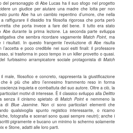
anura” è prima di tutto un percorso umano che prova a ricostruire un
burattini.
so del personaggio di Abe Lucas ha il suo sfogo nel progetto
nso dell’esistenza. Un film che mostra tantissimo senza dirlo, senza
idere un giudice per aiutare una madre che lotta per non
ttolinearlo, attraverso le immagini, le inquadrature.
questo punto Abe ha un cambio repentino d’umore, che nella
a raffigurare il dissidio tra filosofia rigorosa che porta però
Disclosure Day
UN
orretta che porta invece a fare del bene. Il tutto era stato
13
Disclosure Day, Steven Spielberg, 2026
o Abe durante la prima lezione. La seconda parte sviluppa
estigativa che sembra ricordare vagamente
Match Point
, ma
ecensione di Fabio Busi
 i risultati. In questo frangente l’evoluzione di Abe risulta
l’accetta e poco credibile nei suoi esiti finali: il professore
 magia non c’è stata, tutto appare troppo telefonato. Il ritorno di
resso, si trasforma in poco tempo in un killer provetto o quasi.
even Spielberg alla fantascienza schietta, la sua preferita, quella sugli
 del furbissimo arrampicatore sociale protagonista di
Match
ieni, è solo parzialmente riuscito.
l male, filosofico e concreto, rappresenta la giustificazione
m, che è più che altro l’ennesimo frammento reso in forma
coscienza inquieta e combattuta del suo autore. Oltre a ciò, la
Kill Bill: The Whole Bloody Affair
UN
rticolari motivi di interesse. È il classico sviluppo alla
Delitto
1
Kill Bill: The Whole Bloody Affair, Quentin Tarantino, 2004
a senza il cinismo spietato di
Match Point
e nemmeno la
iva di
Blue Jasmine
. Non ci sono particolari elementi che
ecensione di Fabio Busi
ando qualsivoglia spunto registico interessante, o ricamo
usiche, fotografia e scenari sono quasi sempre neutri); anche i
durato solo quattro ore e dieci, e un po’ ci sono rimasto male. I siti e
 scritti pigramente e bucano un minimo lo schermo solamente
 pagine social parlavano di durate fantozziane: quattro ore e quaranta,
ix e Stone, adatti alle loro parti.
ecento ottanta minuti, diciotto bobine, sei tempi. Niente di tutto