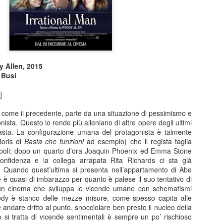
un lavoro che per certi versi non avrebbe stonato nella tr
Sam Raimi. Dopo infinite, rocambolesche avventure, mos
genere, armature futuristiche, viaggi nello spazio e nel 
più ne ha più ne metta, i Marvel Studios aprono forse 
capitolo… tornando all’umano.
Sono i sentimenti difficili la grande, roboante novità di 
y Allen, 2015
lavoro.
 Busi
]
, come il precedente, parte da una situazione di pessimismo e
onista. Questo lo rende più alleniano di altre opere degli ultimi
asta. La configurazione umana del protagonista è talmente
Boris di
Basta che funzioni
ad esempio) che il regista taglia
mboli: dopo un quarto d’ora Joaquin Phoenix ed Emma Stone
confidenza e la collega arrapata Rita Richards ci sta già
 Quando quest’ultima si presenta nell’appartamento di Abe
e è quasi di imbarazzo per quanto è palese il suo tentativo di
 un cinema che sviluppa le vicende umane con schematismi
dy è stanco delle mezze misure, come spesso capita alle
andare dritto al punto, snocciolare ben presto il nucleo della
si tratta di vicende sentimentali è sempre un po’ rischioso