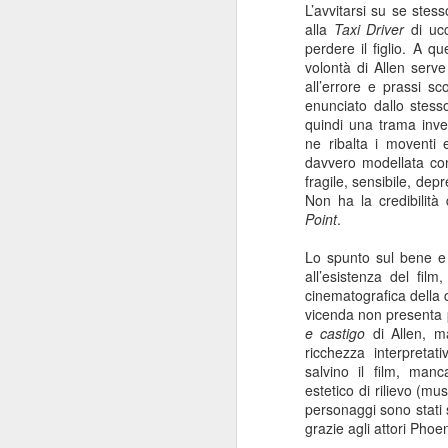
pi
L’avvitarsi su se stes
se
alla
Taxi Driver
di ucc
so
perdere il figlio. A 
volontà di Allen serve 
J
all’errore e prassi sc
enunciato dallo stess
quindi una trama inv
R
ne ribalta i moventi e
davvero modellata con 
La
fragile, sensibile, dep
St
Non ha la credibilità
al
Point
.
Lo spunto sul bene e i
all’esistenza del fil
cinematografica della 
J
vicenda non presenta pa
e castigo
di Allen, m
ricchezza interpretat
R
salvino il film, manc
estetico di rilievo (m
È 
personaggi sono stati
le
grazie agli attori Phoen
du