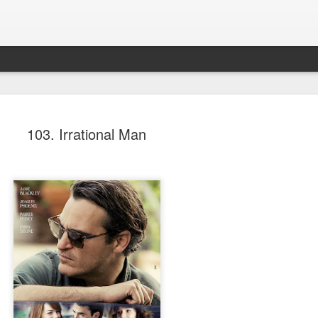
103. Irrational Man
Spider-Man: Brand New D
AUG
4
Spider-Man: Brand New Day, Destin Daniel Cret
Recensione di Fabio Busi
Alla fine anche loro si sono arresi. Il modello cinecomic
dominato l’ultimo decennio, mostra ormai evidenti segni
stanchezza e anche gli alfieri di questa ondata sembra
culpa, o qualcosa di simile. Sì, perché il nuovo film di