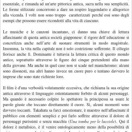
essenziale, e rimanda ad un'arte pittorica antica, sacra nella sua semplicità.
Le forme stilizzate concorrono a dare un respiro leggendario e allegorico
alla vicenda. I volti non sono troppo caratterizzati perché essi sono degli
esempi che possono essere ricondotti alla vita di ciascuno.
Le musiche e le canzoni incantano, ci danno una chiave di lettura
affascinante di questa antica società giapponese: il rigore dell’educazione si
concretizza anche nell’arte di suonare strumenti in modo magistrale.
Insomma, la vita nella capitale non è solo costrizione sofferente. Il ciliegio
fiorisce anche lì. Dominante è tuttavia la lettura critica di questo mondo
antico, soprattutto attraverso le figure dei cinque pretendenti alla mano
della giovane. Ma anche in quel caso non si scade nel manicheismo: alcuni
sono disonesti, ma altri hanno invece un cuore puro e tentano davvero le
imprese che sono state richieste loro.
Il film è d'una verbosità volutamente eccessiva, che richiama la sua origine
antica attraverso il linguaggio ostentatamente forbito di alcuni personaggi.
Ma quando è necessario colpire lo spettatore la principessa sa usare le
parole giuste che toccano direttamente il cuore. Sì, alcuni momenti sono
davvero toccanti. Takahata sa farci emozionare, è maestro nell'affascinate il
pubblico con elementi semplici e poi farlo soffrire attraverso il dolore di
personaggi purissimi e senza macchia (
Una tomba per le lucciole
). Qui il
dolore è metafisico, è il venire ontologicamente meno della possibilità di