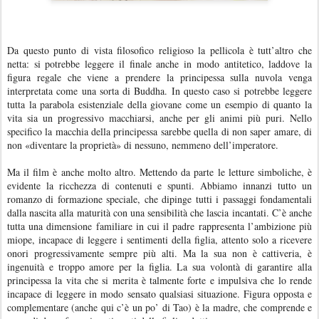
Da questo punto di vista filosofico religioso la pellicola è tutt’altro che
netta: si potrebbe leggere il finale anche in modo antitetico, laddove la
figura regale che viene a prendere la principessa sulla nuvola venga
interpretata come una sorta di Buddha. In questo caso si potrebbe leggere
tutta la parabola esistenziale della giovane come un esempio di quanto la
vita sia un progressivo macchiarsi, anche per gli animi più puri. Nello
specifico la macchia della principessa sarebbe quella di non saper amare, di
non «diventare la proprietà» di nessuno, nemmeno dell’imperatore.
Ma il film è anche molto altro. Mettendo da parte le letture simboliche, è
evidente la ricchezza di contenuti e spunti. Abbiamo innanzi tutto un
romanzo di formazione speciale, che dipinge tutti i passaggi fondamentali
dalla nascita alla maturità con una sensibilità che lascia incantati. C’è anche
tutta una dimensione familiare in cui il padre rappresenta l’ambizione più
miope, incapace di leggere i sentimenti della figlia, attento solo a ricevere
onori progressivamente sempre più alti. Ma la sua non è cattiveria, è
ingenuità e troppo amore per la figlia. La sua volontà di garantire alla
principessa la vita che si merita è talmente forte e impulsiva che lo rende
incapace di leggere in modo sensato qualsiasi situazione. Figura opposta e
complementare (anche qui c’è un po’ di Tao) è la madre, che comprende e