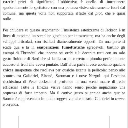
estetici
privi di significato; l’obbiettivo è quello di intrattenere
spudoratamente lo spettatore con una potenza visiva sicuramente fuori dal
comune, ma questa volta non supportata affatto dal
plot
, che è quasi
nullo.
Per chiudere su questo argomento: l’insistenza estetizzante di Jackson è in
linea di massima un semplice giochino per intrattenere, ma ha anche degli
sviluppi articolati, con risultati diametralmente opposti. Da una parte si
scade qua e là in
esasperazioni fumettistiche
sgradevoli: bastino gli
esempi di Thranduil che incorna sei orchi e li decapita tutti con un solo
gesto fluido e di Bard che si lancia su un carretto e piomba perfettamente
addosso al troll che aveva puntato. Dall’altra parte invece abbiamo qualche
chicca
inaspettata che risolleva per qualche istante la pellicola: penso allo
scontro tra Galadriel, Elrond, Saruman e i nove Nazgul: qui l’estetica
ricchissima di Peter Jackson si profonde in una scena madre di reale
efficacia! Tutte le finezze visive hanno senso perché inquadrano una
sequenza di forte impatto. Ma il cattivo gusto si annida anche qui: se
Sauron è rappresentato in modo suggestivo, al contrario Galadriel in
trance
è orrenda.