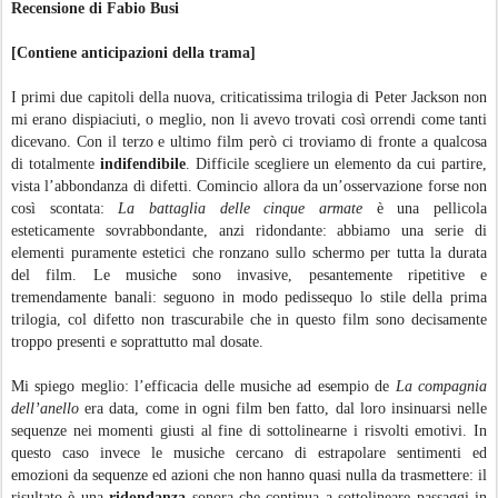
Recensione di Fabio Busi
[Contiene anticipazioni della trama]
I primi due capitoli della nuova, criticatissima trilogia di Peter Jackson non
mi erano dispiaciuti, o meglio, non li avevo trovati così orrendi come tanti
dicevano. Con il terzo e ultimo film però ci troviamo di fronte a qualcosa
di totalmente
indifendibile
. Difficile scegliere un elemento da cui partire,
vista l’abbondanza di difetti. Comincio allora da un’osservazione forse non
così scontata:
La battaglia delle cinque armate
è una pellicola
esteticamente sovrabbondante, anzi ridondante: abbiamo una serie di
elementi puramente estetici che ronzano sullo schermo per tutta la durata
del film. Le musiche sono invasive, pesantemente ripetitive e
tremendamente banali: seguono in modo pedissequo lo stile della prima
trilogia, col difetto non trascurabile che in questo film sono decisamente
troppo presenti e soprattutto mal dosate.
Mi spiego meglio: l’efficacia delle musiche ad esempio de
La compagnia
dell’anello
era data, come in ogni film ben fatto, dal loro insinuarsi nelle
sequenze nei momenti giusti al fine di sottolinearne i risvolti emotivi. In
questo caso invece le musiche cercano di estrapolare sentimenti ed
emozioni da sequenze ed azioni che non hanno quasi nulla da trasmettere: il
risultato è una
ridondanza
sonora che continua a sottolineare passaggi in