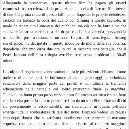
Allargando la prospettiva, questo ultimo film ha pagato gli
errori
commessi in precedenza
dalla produzione: la scelta di fare tre film invece
di due è la prima causa di questo fallimento. Sapendo le proprie debolezze,
Jackson ha lasciato la coda del duello con
Smaug
a questo capitolo, in
modo da tenere alto l’interesse del pubblico, ma ciò non ha fatto altro che
smorzare la carica carismatica del drago e della sua vicenda, spezzandola
tra due film posti a distanza di un anno. La parte di trama legata a Smaug
era efficace, ma decapitata in questo modo perde molta della sua potenza;
dopodiché abbiamo circa due ore in cui si racconta una battaglia che il
Peter Jackson dell’altra trilogia avrebbe reso senza problemi in 30/45
minuti.
Le
colpe
del regista non vanno sminuite: tra le più evidenti abbiamo il tono
melenso di molte parti, le buffonate di alcuni personaggi, la debolezza
sostanziale della maggior parte dei profili e non ultima la tremenda
schematicità delle battaglie col solito intervento finale
ex machina
.
Tuttavia, un buon primo passo verso questo fallimento artistico è stato fatto
con la scelta posticcia di estrapolare tre film da un solo libro. Non so di chi
sia precisamente la responsabilità, ma sicuramente in questa pellicola
emerge tutta la scelleratezza di tale decisione. Dispiace vedere un regista
comunque dotato che si arrabatta inutilmente per caricare al massimo
sequenze che per la loro natura differente rispetto al romanzo maggiore